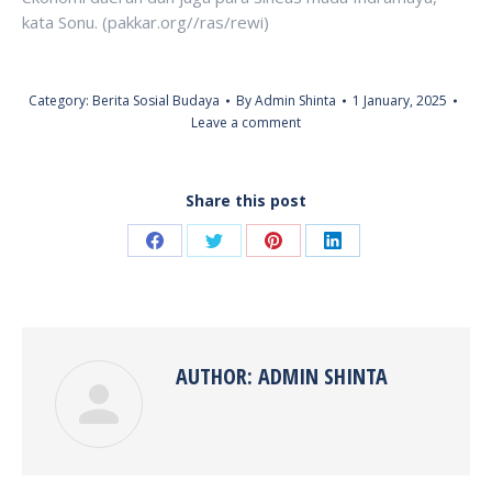
kata Sonu. (pakkar.org//ras/rewi)
Category:
Berita Sosial Budaya
By
Admin Shinta
1 January, 2025
Leave a comment
Share this post
Share
Share
Share
Share
on
on
on
on
Facebook
Twitter
Pinterest
LinkedIn
AUTHOR:
ADMIN SHINTA