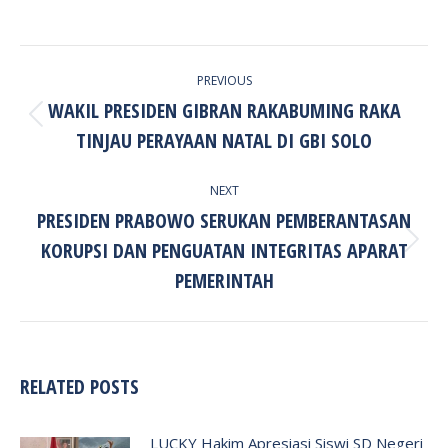
POST
PREVIOUS
NAVIGATION
WAKIL PRESIDEN GIBRAN RAKABUMING RAKA
Previous
TINJAU PERAYAAN NATAL DI GBI SOLO
post:
NEXT
PRESIDEN PRABOWO SERUKAN PEMBERANTASAN
KORUPSI DAN PENGUATAN INTEGRITAS APARAT
Next
post:
PEMERINTAH
RELATED POSTS
LUCKY Hakim Apresiasi Siswi SD Negeri