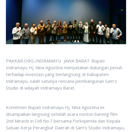
PAKKAR.ORG-INDRAMAYU JAWA BARAT :Bupati
Indramayu Hj. Nina Agustina menyatakan dukungan penuh
terhadap investasi yang berlangsung di Kabupaten
Indramayu, salah satunya rencana pembangunan Sam’s
Studio di wilayah Indramayu Barat.
Komitmen Bupati Indramayu Hj. Nina Agustina ini
disampaikan langsung setelah acara nonton bareng film
2nd Miracle in Cell No.7 bersama Forkopimda dan Kepala
Satuan Kerja Perangkat Daerah di Sam’s Studio Indramayu,