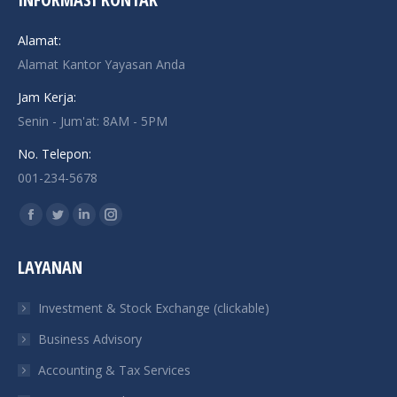
Alamat:
Alamat Kantor Yayasan Anda
Jam Kerja:
Senin - Jum'at: 8AM - 5PM
No. Telepon:
001-234-5678
Find us on:
Facebook
Twitter
Linkedin
Instagram
page
page
page
page
LAYANAN
opens
opens
opens
opens
in
in
in
in
Investment & Stock Exchange (clickable)
new
new
new
new
Business Advisory
window
window
window
window
Accounting & Tax Services