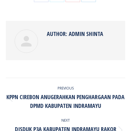
Share
Share
Share
Share
on
on
on
on
Facebook
Twitter
Pinterest
LinkedIn
AUTHOR:
ADMIN SHINTA
POST
PREVIOUS
NAVIGATION
KPPN CIREBON ANUGERAHKAN PENGHARGAAN PADA
Previous
DPMD KABUPATEN INDRAMAYU
post:
NEXT
DISDUK P3A KABUPATEN INDRAMAYU RAKOR