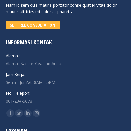
Nam id sem quis mauris porttitor conse quat id vitae dolor –
mauris ultricies mi dolor at pharetra.
GET FREE CONSULTATION!
INFORMASI KONTAK
Alamat:
Alamat Kantor Yayasan Anda
Jam Kerja:
Senin - Jum'at: 8AM - 5PM
No. Telepon:
001-234-5678
Find us on:
Facebook
Twitter
Linkedin
Instagram
page
page
page
page
LAYANAN