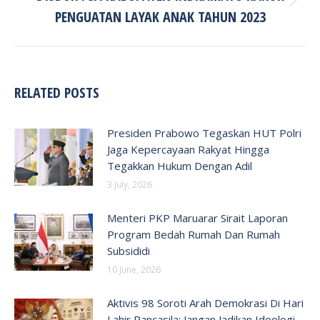
Next
PENGUATAN LAYAK ANAK TAHUN 2023
post:
RELATED POSTS
Presiden Prabowo Tegaskan HUT Polri
Jaga Kepercayaan Rakyat Hingga
Tegakkan Hukum Dengan Adil
3 July, 2026
Menteri PKP Maruarar Sirait Laporan
Program Bedah Rumah Dan Rumah
Subsididi
10 June, 2026
Aktivis 98 Soroti Arah Demokrasi Di Hari
Lahir Pancasila: Jangan Jadikan Ideologi