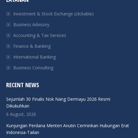
opens
opens
opens
opens
in
in
in
in
Investment & Stock Exchange (clickable)
new
new
new
new
Business Advisory
window
window
window
window
Accounting & Tax Services
Finance & Banking
International Banking
Business Consulting
RECENT NEWS
Sejumlah 30 Finalis Nok Nang Dermayu 2026 Resmi
Dikukuhkan
6 August, 2026
Kunjungan Perdana Menteri Anutin Cerminkan Hubungan Erat
Indonesia-Tailan