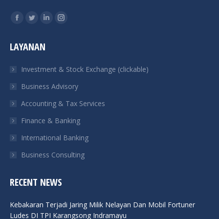
Find us on:
Facebook
Twitter
Linkedin
Instagram
page
page
page
page
LAYANAN
opens
opens
opens
opens
in
in
in
in
Investment & Stock Exchange (clickable)
new
new
new
new
Business Advisory
window
window
window
window
Accounting & Tax Services
Finance & Banking
International Banking
Business Consulting
RECENT NEWS
Kebakaran Terjadi Jaring Milik Nelayan Dan Mobil Fortuner
Ludes DI TPI Karangsong Indramayu