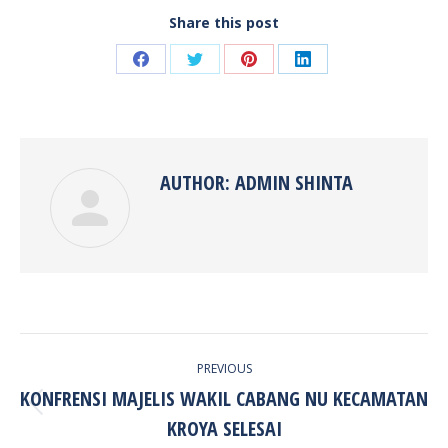
Share this post
Share
Share
Share
Share
on
on
on
on
Facebook
Twitter
Pinterest
LinkedIn
AUTHOR:
ADMIN SHINTA
POST
PREVIOUS
NAVIGATION
KONFRENSI MAJELIS WAKIL CABANG NU KECAMATAN
Previous
KROYA SELESAI
post: