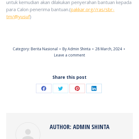
untuk kemudian akan dilakukan penyerahan bantuan kepada
para Calon penerima bantuan.(
pakkar.org//ras/sbr-
tm/@yusuf
)
Category:
Berita Nasional
By
Admin Shinta
28 March, 2024
Leave a comment
Share this post
Share
Share
Share
Share
on
on
on
on
Facebook
Twitter
Pinterest
LinkedIn
AUTHOR:
ADMIN SHINTA