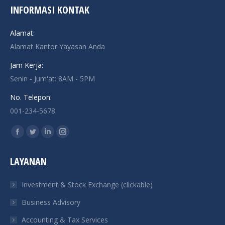
INFORMASI KONTAK
Alamat:
Alamat Kantor Yayasan Anda
Jam Kerja:
Senin - Jum'at: 8AM - 5PM
No. Telepon:
001-234-5678
Find us on:
Facebook
Twitter
Linkedin
Instagram
page
page
page
page
LAYANAN
opens
opens
opens
opens
in
in
in
in
Investment & Stock Exchange (clickable)
new
new
new
new
Business Advisory
window
window
window
window
Accounting & Tax Services