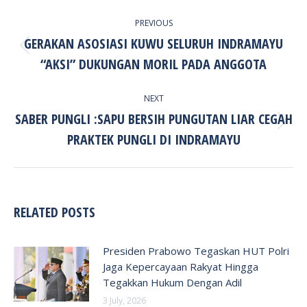
POST
PREVIOUS
NAVIGATION
GERAKAN ASOSIASI KUWU SELURUH INDRAMAYU
Previous
“AKSI” DUKUNGAN MORIL PADA ANGGOTA
post:
NEXT
SABER PUNGLI :SAPU BERSIH PUNGUTAN LIAR CEGAH
Next
PRAKTEK PUNGLI DI INDRAMAYU
post:
RELATED POSTS
Presiden Prabowo Tegaskan HUT Polri
Jaga Kepercayaan Rakyat Hingga
Tegakkan Hukum Dengan Adil
3 July, 2026