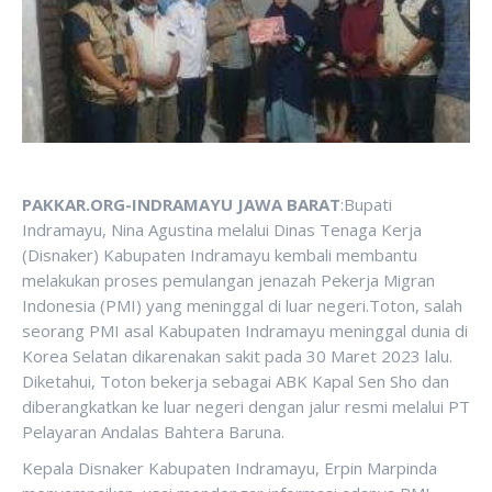
PAKKAR.ORG-INDRAMAYU JAWA BARAT
:Bupati
Indramayu, Nina Agustina melalui Dinas Tenaga Kerja
(Disnaker) Kabupaten Indramayu kembali membantu
melakukan proses pemulangan jenazah Pekerja Migran
Indonesia (PMI) yang meninggal di luar negeri.Toton, salah
seorang PMI asal Kabupaten Indramayu meninggal dunia di
Korea Selatan dikarenakan sakit pada 30 Maret 2023 lalu.
Diketahui, Toton bekerja sebagai ABK Kapal Sen Sho dan
diberangkatkan ke luar negeri dengan jalur resmi melalui PT
Pelayaran Andalas Bahtera Baruna.
Kepala Disnaker Kabupaten Indramayu, Erpin Marpinda