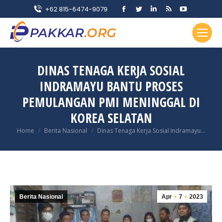
Facebook
Twitter
Linkedin
Rss
YouTube
+62 815-6474-9079
page
page
page
page
page
opens
opens
opens
opens
opens
in
in
in
in
in
new
new
new
new
new
DINAS TENAGA KERJA SOSIAL
window
window
window
window
window
INDRAMAYU BANTU PROSES
PEMULANGAN PMI MENINGGAL DI
KOREA SELATAN
You are here:
Home
Berita Nasional
Dinas Tenaga Kerja Sosial Indramayu…
Berita Nasional
Apr
7
2023