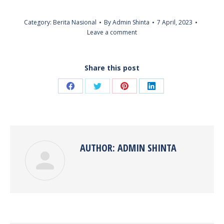
Category:
Berita Nasional
By
Admin Shinta
7 April, 2023
Leave a comment
Share this post
Share
Share
Share
Share
on
on
on
on
Facebook
Twitter
Pinterest
LinkedIn
AUTHOR:
ADMIN SHINTA