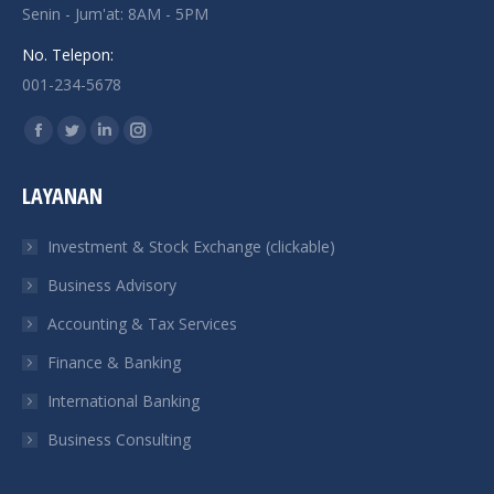
Senin - Jum'at: 8AM - 5PM
No. Telepon:
001-234-5678
Find us on:
Facebook
Twitter
Linkedin
Instagram
page
page
page
page
LAYANAN
opens
opens
opens
opens
in
in
in
in
Investment & Stock Exchange (clickable)
new
new
new
new
Business Advisory
window
window
window
window
Accounting & Tax Services
Finance & Banking
International Banking
Business Consulting