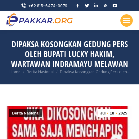
Facebook
Twitter
Linkedin
Rss
YouTube
+62 815-6474-9079
page
page
page
page
page
opens
opens
opens
opens
opens
in
in
in
in
in
new
new
new
new
new
DIPAKSA KOSONGKAN GEDUNG PERS
window
window
window
window
window
OLEH BUPATI LUCKY HAKIM,
WARTAWAN INDRAMAYU MELAWAN
You are here:
Home
Berita Nasional
Dipaksa Kosongkan Gedung Pers oleh…
Berita Nasional
Jul
18
2025