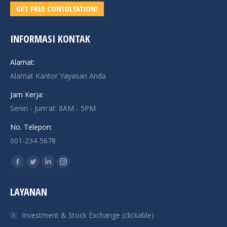
GET FREE CONSULTATION!
INFORMASI KONTAK
Alamat:
Alamat Kantor Yayasan Anda
Jam Kerja:
Senin - Jum'at: 8AM - 5PM
No. Telepon:
001-234-5678
Find us on:
Facebook
Twitter
Linkedin
Instagram
page
page
page
page
LAYANAN
opens
opens
opens
opens
in
in
in
in
Investment & Stock Exchange (clickable)
new
new
new
new