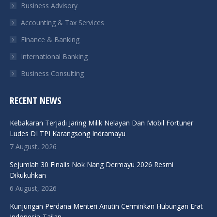
Business Advisory
window
window
window
window
Accounting & Tax Services
Finance & Banking
International Banking
Business Consulting
RECENT NEWS
Kebakaran Terjadi Jaring Milik Nelayan Dan Mobil Fortuner
Ludes DI TPI Karangsong Indramayu
7 August, 2026
Sejumlah 30 Finalis Nok Nang Dermayu 2026 Resmi
Dikukuhkan
6 August, 2026
Kunjungan Perdana Menteri Anutin Cerminkan Hubungan Erat
Indonesia-Tailan