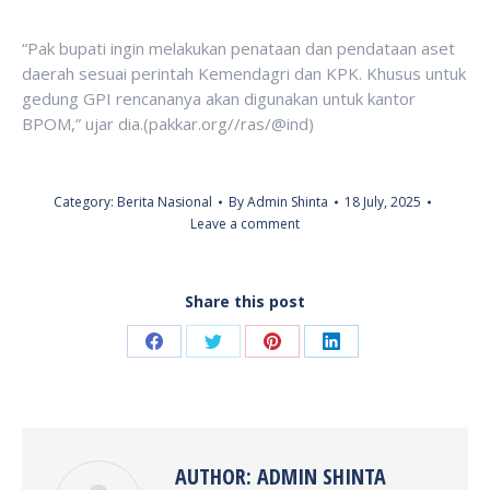
“Pak bupati ingin melakukan penataan dan pendataan aset
daerah sesuai perintah Kemendagri dan KPK. Khusus untuk
gedung GPI rencananya akan digunakan untuk kantor
BPOM,” ujar dia.(pakkar.org//ras/@ind)
Category:
Berita Nasional
By
Admin Shinta
18 July, 2025
Leave a comment
Share this post
Share
Share
Share
Share
on
on
on
on
Facebook
Twitter
Pinterest
LinkedIn
AUTHOR:
ADMIN SHINTA