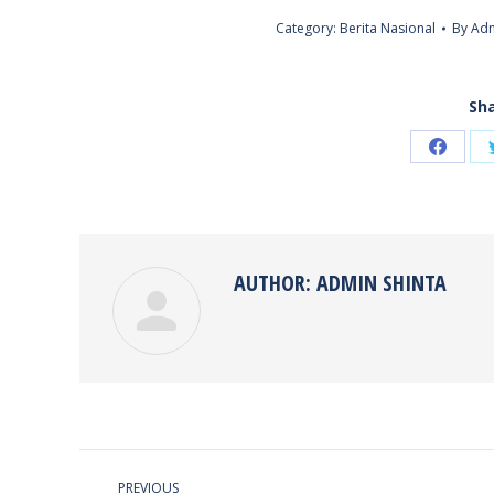
Category:
Berita Nasional
By
Adm
Sha
Share
on
Faceb
AUTHOR:
ADMIN SHINTA
POST
PREVIOUS