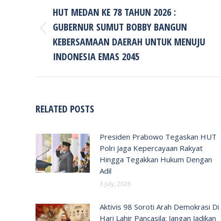
NAVIGATION
HUT MEDAN KE 78 TAHUN 2026 :
GUBERNUR SUMUT BOBBY BANGUN
Previous
KEBERSAMAAN DAERAH UNTUK MENUJU
post:
INDONESIA EMAS 2045
RELATED POSTS
Presiden Prabowo Tegaskan HUT
Polri Jaga Kepercayaan Rakyat
Hingga Tegakkan Hukum Dengan
Adil
3 July, 2026
Aktivis 98 Soroti Arah Demokrasi Di
Hari Lahir Pancasila: Jangan Jadikan