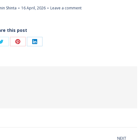
in Shinta
16 April, 2026
Leave a comment
re this post
Share
Share
Share
on
on
on
ook
Twitter
Pinterest
LinkedIn
NEXT