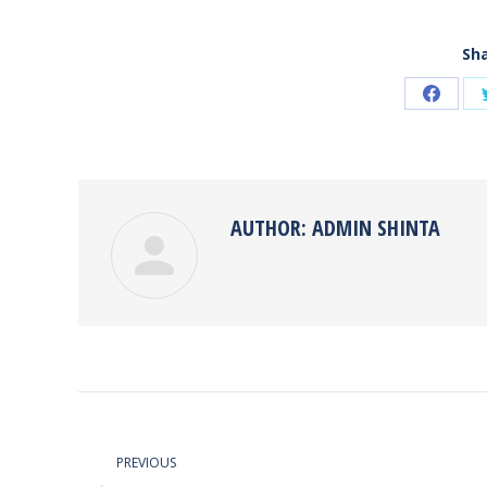
Sha
Share
on
Faceb
AUTHOR:
ADMIN SHINTA
POST
NAVIGATION
PREVIOUS