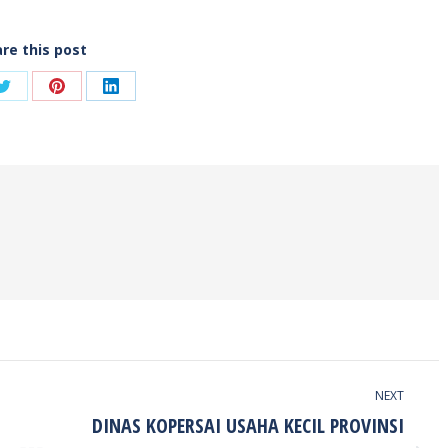
re this post
Share
Share
Share
on
on
on
ook
Twitter
Pinterest
LinkedIn
NEXT
DINAS KOPERSAI USAHA KECIL PROVINSI