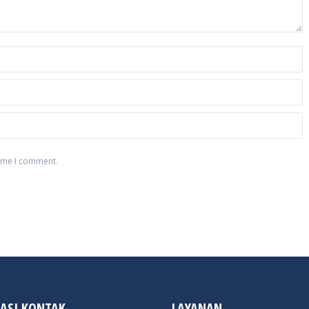
time I comment.
ASI KONTAK
LAYANAN