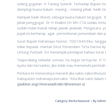
sidang gugatan H Tatang Sutardi Terhadap Bupati Ind
dampingi kuasa hukum masing – masing pihak hadir tep
Nampak hadir Wurid, sebagai kuasa hukum tergugat, 
pihak penggugat Dr H Khalimi SH MH CTA selaku Ketu
sudah mulai masuk tahap jawab-jinawab. Pengacara y
pajak ini berharap agar permohonan penundaan dan p
Surat Bupati Indramayu Nomor :700/1845/Eko, tangga
miliar kepada mantan Dirut Perumdam Tirta Darma Ay
Untung Purbadi SH menampik pendapat bahwa Surat B
“Siapa bilang sekadar somasi. Itu tegas tertuju ke H T
nyata dan bersanksi, jika tidak mau memenuhi perintah
Perkara ini menurutnya menarik jika saksi-saksi khusus
Kabupaten Indramayu,bersaksi. “Kita lihat nanti dalam 
(pakkar.org//morassdi/sbr/@resman s)
Category:
Berita Nasional
By
Admin 