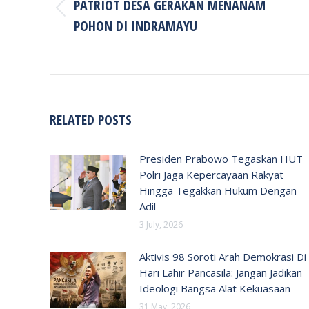
PATRIOT DESA GERAKAN MENANAM
Previous
POHON DI INDRAMAYU
post:
RELATED POSTS
Presiden Prabowo Tegaskan HUT
Polri Jaga Kepercayaan Rakyat
Hingga Tegakkan Hukum Dengan
Adil
3 July, 2026
Aktivis 98 Soroti Arah Demokrasi Di
Hari Lahir Pancasila: Jangan Jadikan
Ideologi Bangsa Alat Kekuasaan
31 May, 2026