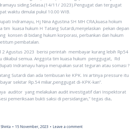
ramayu siding.Selasa.(14/11/ 2023).Pengugat dan tergugat
at waktu dimulai pukul 10.00 WIB.
Bupati Indramayu, Hj Nina Agustina SH MH CRA,kuasa hokum
a tim kuasa hukum H Tatang Sutardi,menjelaskan pekan depan
ang konsen di bidang hukum korporasi, perbankan dan hukum
etitum pembatalan.
l 2 Agustus 2023 berisi perintah membayar kurang lebih Rp54
u dikabul semua. Anggota tim kuasa hukum penggugat, Rd
upati Indramayu hanya merupakan surat teguran atau somasi ?
atang Sutardi dan ada tembusan ke KPK. Ini artinya pressure itu
 bayar sekitar Rp.54 miliar,penggugat di-KPK-kan”.
nya auditor yang melakukan audit investigatif dari Inspektorat
sesi pemeriksaan bukti saksi di persidangan,” tegas dia
.
Shinta
15 November, 2023
Leave a comment