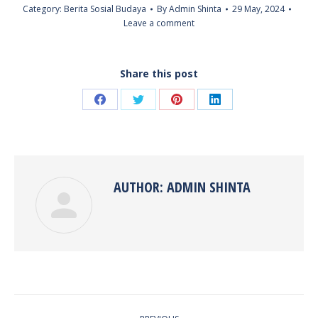
Category:
Berita Sosial Budaya
By
Admin Shinta
29 May, 2024
Leave a comment
Share this post
Share
Share
Share
Share
on
on
on
on
Facebook
Twitter
Pinterest
LinkedIn
AUTHOR:
ADMIN SHINTA
POST