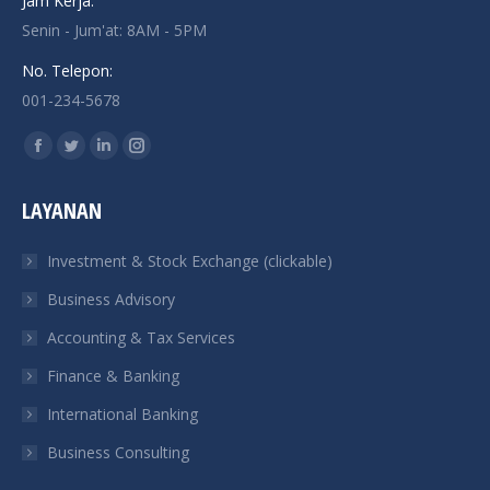
Jam Kerja:
Senin - Jum'at: 8AM - 5PM
No. Telepon:
001-234-5678
Find us on:
Facebook
Twitter
Linkedin
Instagram
page
page
page
page
LAYANAN
opens
opens
opens
opens
in
in
in
in
Investment & Stock Exchange (clickable)
new
new
new
new
Business Advisory
window
window
window
window
Accounting & Tax Services
Finance & Banking
International Banking
Business Consulting