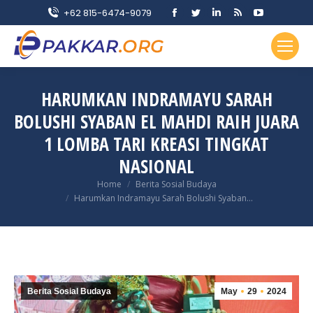
Facebook
Twitter
Linkedin
Rss
YouTube
+62 815-6474-9079
page
page
page
page
page
opens
opens
opens
opens
opens
in
in
in
in
in
new
new
new
new
new
HARUMKAN INDRAMAYU SARAH
window
window
window
window
window
BOLUSHI SYABAN EL MAHDI RAIH JUARA
1 LOMBA TARI KREASI TINGKAT
NASIONAL
You are here:
Home
Berita Sosial Budaya
Harumkan Indramayu Sarah Bolushi Syaban…
Berita Sosial Budaya
May
29
2024