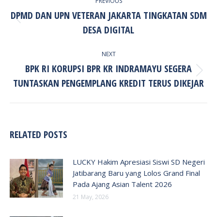
PREVIOUS
NAVIGATION
DPMD DAN UPN VETERAN JAKARTA TINGKATAN SDM
Previous
DESA DIGITAL
post:
NEXT
BPK RI KORUPSI BPR KR INDRAMAYU SEGERA
Next
TUNTASKAN PENGEMPLANG KREDIT TERUS DIKEJAR
post:
RELATED POSTS
LUCKY Hakim Apresiasi Siswi SD Negeri
Jatibarang Baru yang Lolos Grand Final
Pada Ajang Asian Talent 2026
21 May, 2026