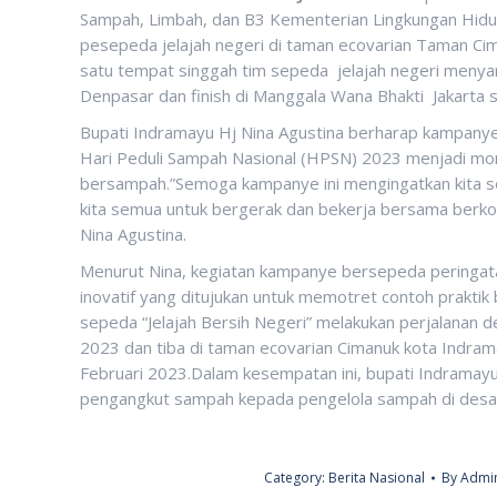
Sampah, Limbah, dan B3 Kementerian Lingkungan Hidu
pesepeda jelajah negeri di taman ecovarian Taman Ci
satu tempat singgah tim sepeda jelajah negeri menya
Denpasar dan finish di Manggala Wana Bhakti Jakarta 
Bupati Indramayu Hj Nina Agustina berharap kampanye
Hari Peduli Sampah Nasional (HPSN) 2023 menjadi mo
bersampah.”Semoga kampanye ini mengingatkan kita se
kita semua untuk bergerak dan bekerja bersama berko
Nina Agustina.
Menurut Nina, kegiatan kampanye bersepeda peringat
inovatif yang ditujukan untuk memotret contoh praktik
sepeda “Jelajah Bersih Negeri” melakukan perjalanan d
2023 dan tiba di taman ecovarian Cimanuk kota Indrama
Februari 2023.Dalam kesempatan ini, bupati Indrama
pengangkut sampah kepada pengelola sampah di desa
Category:
Berita Nasional
By
Admin