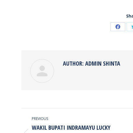
Sha
Share
on
Faceb
AUTHOR:
ADMIN SHINTA
POST
PREVIOUS
NAVIGATION
WAKIL BUPATI INDRAMAYU LUCKY