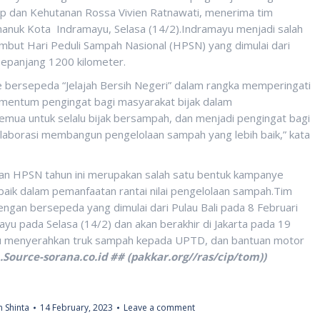
p dan Kehutanan Rossa Vivien Ratnawati, menerima tim
manuk Kota Indramayu, Selasa (14/2).Indramayu menjadi salah
mbut Hari Peduli Sampah Nasional (HPSN) yang dimulai dari
sepanjang 1200 kilometer.
 bersepeda “Jelajah Bersih Negeri” dalam rangka memperingati
mentum pengingat bagi masyarakat bijak dalam
mua untuk selalu bijak bersampah, dan menjadi pengingat bagi
laborasi membangun pengelolaan sampah yang lebih baik,” kata
an HPSN tahun ini merupakan salah satu bentuk kampanye
 baik dalam pemanfaatan rantai nilai pengelolaan sampah.Tim
engan bersepeda yang dimulai dari Pulau Bali pada 8 Februari
yu pada Selasa (14/2) dan akan berakhir di Jakarta pada 19
yu menyerahkan truk sampah kepada UPTD, dan bantuan motor
.Source-sorana.co.id ## (pakkar.org//ras/cip/tom))
 Shinta
14 February, 2023
Leave a comment