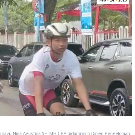
Feb
14
2023
ramayu Nina Agustina SH MH CRA didampingi Dirjen Pengelolaan