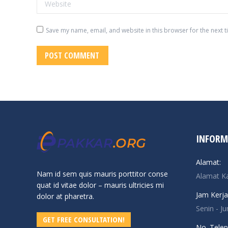
Save my name, email, and website in this browser for the next 
POST COMMENT
INFORM
Alamat:
Nam id sem quis mauris porttitor conse
Alamat K
quat id vitae dolor – mauris ultricies mi
Jam Kerja
dolor at pharetra.
Senin - J
GET FREE CONSULTATION!
No. Telep