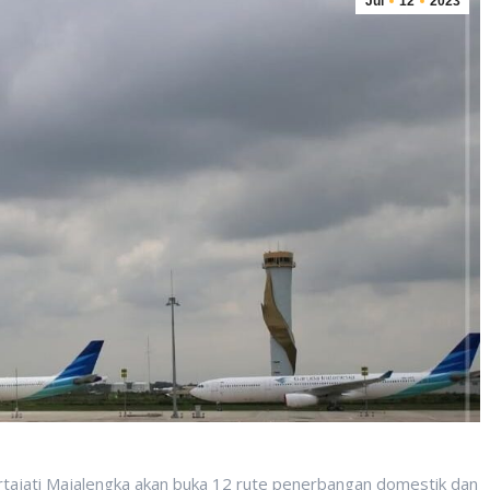
Jul
12
2023
rtajati Majalengka akan buka 12 rute penerbangan domestik dan