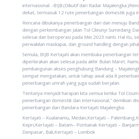
internasional. -BIJB.(Dikutif dari Radar Majalengka.)
dekat, termasuk 12 rute penerbangan domestik juga int
Rencana dibukanya penerbangan dari dan menuju Bandara
dengan perkembangan Jalan Tol Cileunyi Sumedang Da
selesai dan beroperasi pada Mei 2023 nanti. Hal itu, s
perwakilan maskapai, dan ground handling dengan pihak
Semula, BIJB Kertajati akan membuka penerbangan ter
diperkirakan akan selesai pada akhir Bulan Maret. Namu
pembangunan akses penghubung Bandung – Majalengka 
sempat mengatakan, untuk tahap awal ada 8 penerbang
penerbangan umrah yang juga sudah berjalan.
Tentunya menjadi harapan kita semua ketika Tol Cisum
penerbangan domestik dan internasional,” demikian di
penerbangan dari Bandara Kertajati Majalengka:
Kertajati – Kualanamu, Medan,Kertajati – Palembang,Ke
Kepri,Kertajati – Batam– Pontianak Kertajati – Banjarm
Denpasar, Bali,Kertajati – Lombok