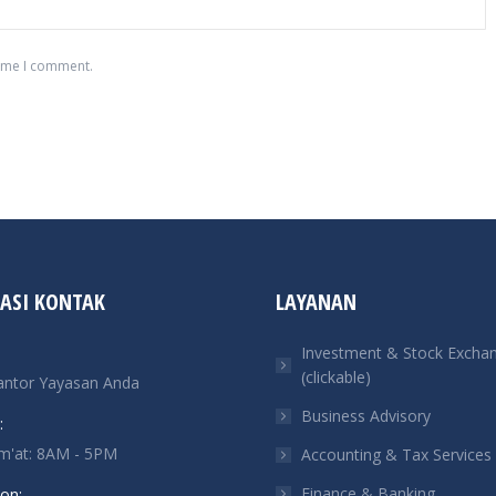
time I comment.
ASI KONTAK
LAYANAN
Investment & Stock Excha
(clickable)
antor Yayasan Anda
Business Advisory
:
um'at: 8AM - 5PM
Accounting & Tax Services
Finance & Banking
on: