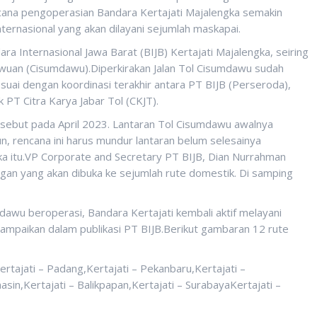
Rencana pengoperasian Bandara Kertajati Majalengka semakin
ernasional yang akan dilayani sejumlah maskapai.
 Internasional Jawa Barat (BIJB) Kertajati Majalengka, seiring
wuan (Cisumdawu).Diperkirakan Jalan Tol Cisumdawu sudah
esuai dengan koordinasi terakhir antara PT BIJB (Perseroda),
 PT Citra Karya Jabar Tol (CKJT).
sebut pada April 2023. Lantaran Tol Cisumdawu awalnya
n, rencana ini harus mundur lantaran belum selesainya
itu.VP Corporate and Secretary PT BIJB, Dian Nurrahman
an yang akan dibuka ke sejumlah rute domestik. Di samping
dawu beroperasi, Bandara Kertajati kembali aktif melayani
sampaikan dalam publikasi PT BIJB.Berikut gambaran 12 rute
rtajati – Padang,Kertajati – Pekanbaru,Kertajati –
asin,Kertajati – Balikpapan,Kertajati – SurabayaKertajati –