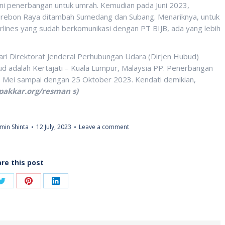
yani penerbangan untuk umrah. Kemudian pada Juni 2023,
 Cirebon Raya ditambah Sumedang dan Subang. Menariknya, untuk
irlines yang sudah berkomunikasi dengan PT BIJB, ada yang lebih
ari Direktorat Jenderal Perhubungan Udara (Dirjen Hubud)
 adalah Kertajati – Kuala Lumpur, Malaysia PP. Penerbangan
17 Mei sampai dengan 25 Oktober 2023. Kendati demikian,
pakkar.org/resman s)
min Shinta
12 July, 2023
Leave a comment
re this post
Share
Share
Share
on
on
on
ook
Twitter
Pinterest
LinkedIn