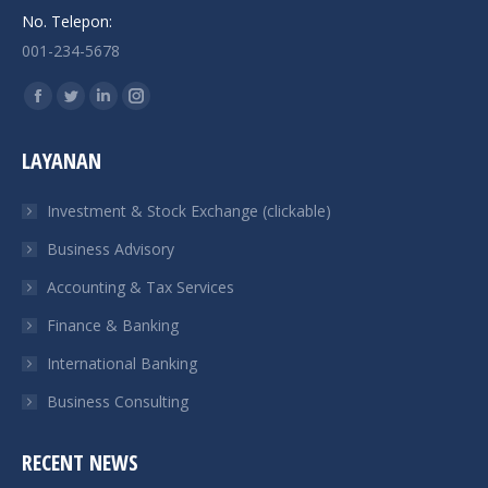
No. Telepon:
001-234-5678
Find us on:
Facebook
Twitter
Linkedin
Instagram
page
page
page
page
LAYANAN
opens
opens
opens
opens
in
in
in
in
Investment & Stock Exchange (clickable)
new
new
new
new
Business Advisory
window
window
window
window
Accounting & Tax Services
Finance & Banking
International Banking
Business Consulting
RECENT NEWS