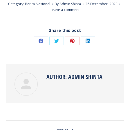
Category:
Berita Nasional
By
Admin Shinta
26 December, 2023
Leave a comment
Share this post
Share
Share
Share
Share
on
on
on
on
Facebook
Twitter
Pinterest
LinkedIn
AUTHOR:
ADMIN SHINTA
POST