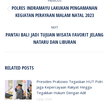
PREVIOUS
NAVIGATION
POLRES INDRAMAYU LAKUKAN PENGAMANAN
Previous
KEGIATAN PERAYAAN MALAM NATAL 2023
post:
NEXT
PANTAI BALI JADI TUJUAN WISATA FAVORIT JELANG
Next
NATARU DAN LIBURAN
post:
RELATED POSTS
Presiden Prabowo Tegaskan HUT Polri
Jaga Kepercayaan Rakyat Hingga
Tegakkan Hukum Dengan Adil
3 July, 2026