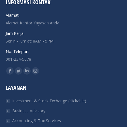
INFORMASI KONTAK
Alamat:
Alamat Kantor Yayasan Anda
Jam Kerja:
Senin - Jum'at: 8AM - 5PM
No. Telepon:
001-234-5678
Find us on:
Facebook
Twitter
Linkedin
Instagram
page
page
page
page
LAYANAN
opens
opens
opens
opens
in
in
in
in
Investment & Stock Exchange (clickable)
new
new
new
new
Business Advisory
window
window
window
window
Accounting & Tax Services