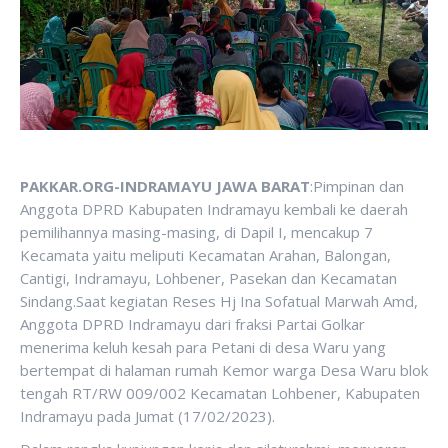
PAKKAR.ORG-INDRAMAYU JAWA BARAT
:Pimpinan dan
Anggota DPRD Kabupaten Indramayu kembali ke daerah
pemilihannya masing-masing, di Dapil I, mencakup 7
Kecamata yaitu meliputi Kecamatan Arahan, Balongan,
Cantigi, Indramayu, Lohbener, Pasekan dan Kecamatan
Sindang.Saat kegiatan Reses Hj Ina Sofatual Marwah Amd,
Anggota DPRD Indramayu dari fraksi Partai Golkar
menerima keluh kesah para Petani di desa Waru yang
bertempat di halaman rumah Kemor warga Desa Waru blok
tengah RT/RW 009/002 Kecamatan Lohbener, Kabupaten
Indramayu pada Jumat (17/02/2023).