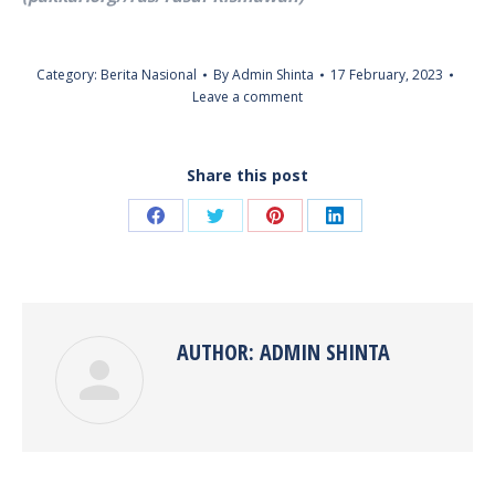
Category:
Berita Nasional
By
Admin Shinta
17 February, 2023
Leave a comment
Share this post
Share
Share
Share
Share
on
on
on
on
Facebook
Twitter
Pinterest
LinkedIn
AUTHOR:
ADMIN SHINTA