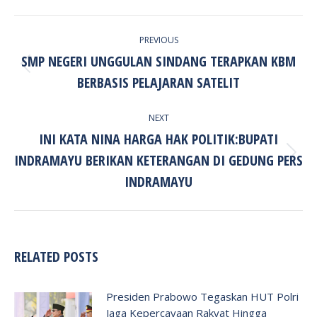
POST
PREVIOUS
NAVIGATION
SMP NEGERI UNGGULAN SINDANG TERAPKAN KBM
Previous
BERBASIS PELAJARAN SATELIT
post:
NEXT
INI KATA NINA HARGA HAK POLITIK:BUPATI
INDRAMAYU BERIKAN KETERANGAN DI GEDUNG PERS
Next
post:
INDRAMAYU
RELATED POSTS
Presiden Prabowo Tegaskan HUT Polri
Jaga Kepercayaan Rakyat Hingga