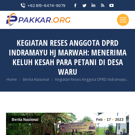
Facebook
Twitter
Linkedin
Rss
YouTube
+62 815-6474-9079
page
page
page
page
page
opens
opens
opens
opens
opens
in
in
in
in
in
new
new
new
new
new
KEGIATAN RESES ANGGOTA DPRD
window
window
window
window
window
INDRAMAYU HJ MARWAH: MENERIMA
KELUH KESAH PARA PETANI DI DESA
WARU
You are here:
Home
Berita Nasional
Kegiatan Reses Anggota DPRD Indramayu…
Berita Nasional
Feb
17
2023