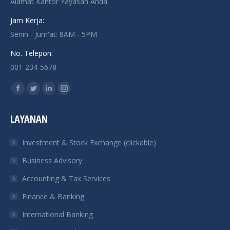
Alamat Kantor Yayasan Anda
Jam Kerja:
Senin - Jum'at: 8AM - 5PM
No. Telepon:
001-234-5678
Find us on:
Facebook
Twitter
Linkedin
Instagram
page
page
page
page
LAYANAN
opens
opens
opens
opens
in
in
in
in
Investment & Stock Exchange (clickable)
new
new
new
new
Business Advisory
window
window
window
window
Accounting & Tax Services
Finance & Banking
International Banking