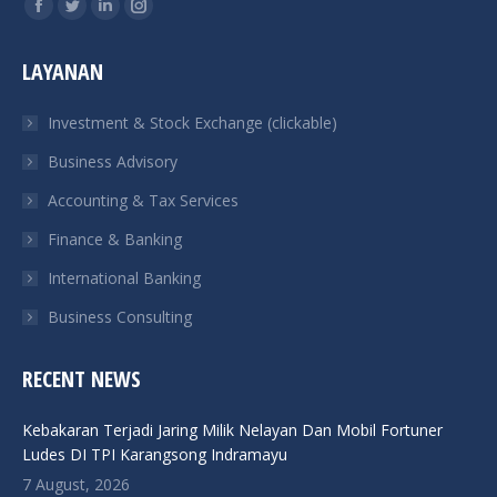
Find us on:
Facebook
Twitter
Linkedin
Instagram
page
page
page
page
LAYANAN
opens
opens
opens
opens
in
in
in
in
Investment & Stock Exchange (clickable)
new
new
new
new
Business Advisory
window
window
window
window
Accounting & Tax Services
Finance & Banking
International Banking
Business Consulting
RECENT NEWS
Kebakaran Terjadi Jaring Milik Nelayan Dan Mobil Fortuner
Ludes DI TPI Karangsong Indramayu
7 August, 2026