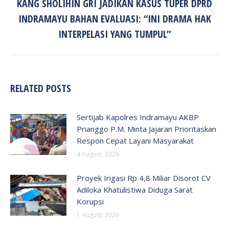
KANG SHOLIHIN GRI JADIKAN KASUS TUPER DPRD
INDRAMAYU BAHAN EVALUASI: “INI DRAMA HAK
Next
post:
INTERPELASI YANG TUMPUL”
RELATED POSTS
Sertijab Kapolres Indramayu AKBP
Prianggo P.M. Minta Jajaran Prioritaskan
Respon Cepat Layani Masyarakat
4 August, 2026
Proyek Irigasi Rp 4,8 Miliar Disorot CV
Adiloka Khatulistiwa Diduga Sarat
Korupsi
1 August, 2026