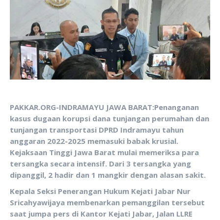
PAKKAR.ORG-INDRAMAYU JAWA BARAT:Penanganan
kasus dugaan korupsi dana tunjangan perumahan dan
tunjangan transportasi DPRD Indramayu tahun
anggaran 2022-2025 memasuki babak krusial.
Kejaksaan Tinggi Jawa Barat mulai memeriksa para
tersangka secara intensif. Dari 3 tersangka yang
dipanggil, 2 hadir dan 1 mangkir dengan alasan sakit.
Kepala Seksi Penerangan Hukum Kejati Jabar Nur
Sricahyawijaya membenarkan pemanggilan tersebut
saat jumpa pers di Kantor Kejati Jabar, Jalan LLRE