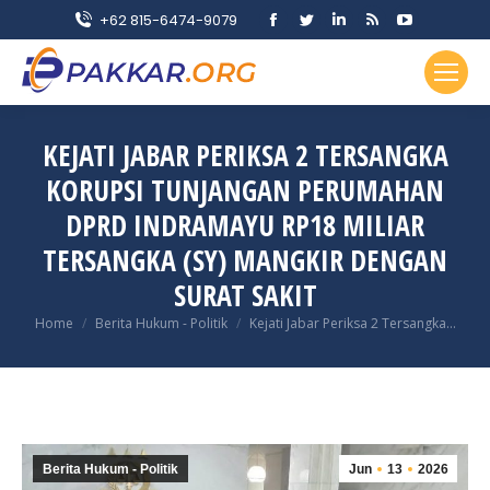
Facebook
Twitter
Linkedin
Rss
YouTube
+62 815-6474-9079
page
page
page
page
page
opens
opens
opens
opens
opens
in
in
in
in
in
new
new
new
new
new
KEJATI JABAR PERIKSA 2 TERSANGKA
window
window
window
window
window
KORUPSI TUNJANGAN PERUMAHAN
DPRD INDRAMAYU RP18 MILIAR
TERSANGKA (SY) MANGKIR DENGAN
SURAT SAKIT
You are here:
Home
Berita Hukum - Politik
Kejati Jabar Periksa 2 Tersangka…
Berita Hukum - Politik
Jun
13
2026