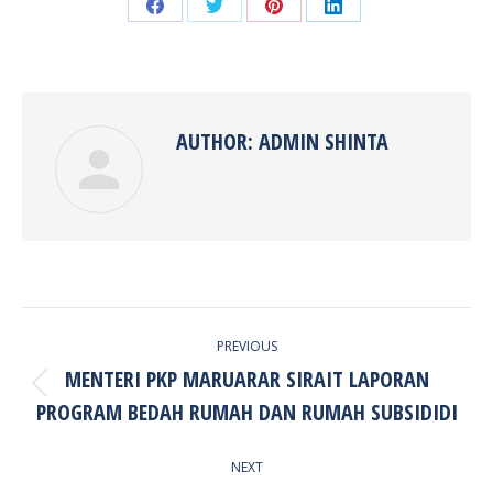
Share
Share
Share
Share
on
on
on
on
Facebook
Twitter
Pinterest
LinkedIn
AUTHOR:
ADMIN SHINTA
POST
PREVIOUS
NAVIGATION
MENTERI PKP MARUARAR SIRAIT LAPORAN
Previous
PROGRAM BEDAH RUMAH DAN RUMAH SUBSIDIDI
post:
NEXT