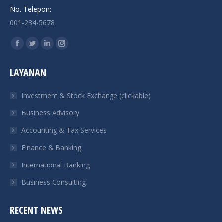
No. Telepon:
001-234-5678
Find us on:
Facebook
Twitter
Linkedin
Instagram
page
page
page
page
LAYANAN
opens
opens
opens
opens
in
in
in
in
Investment & Stock Exchange (clickable)
new
new
new
new
Business Advisory
window
window
window
window
Accounting & Tax Services
Finance & Banking
International Banking
Business Consulting
RECENT NEWS