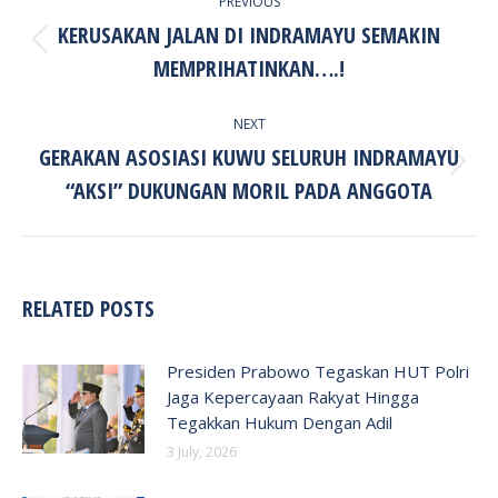
PREVIOUS
NAVIGATION
KERUSAKAN JALAN DI INDRAMAYU SEMAKIN
Previous
MEMPRIHATINKAN….!
post:
NEXT
GERAKAN ASOSIASI KUWU SELURUH INDRAMAYU
Next
“AKSI” DUKUNGAN MORIL PADA ANGGOTA
post:
RELATED POSTS
Presiden Prabowo Tegaskan HUT Polri
Jaga Kepercayaan Rakyat Hingga
Tegakkan Hukum Dengan Adil
3 July, 2026