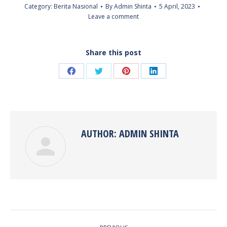
Category:
Berita Nasional
By
Admin Shinta
5 April, 2023
Leave a comment
Share this post
Share
Share
Share
Share
on
on
on
on
Facebook
Twitter
Pinterest
LinkedIn
AUTHOR:
ADMIN SHINTA
POST