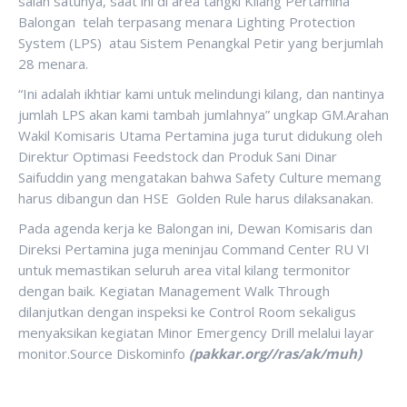
salah satunya, saat ini di area tangki Kilang Pertamina
Balongan telah terpasang menara Lighting Protection
System (LPS) atau Sistem Penangkal Petir yang berjumlah
28 menara.
“Ini adalah ikhtiar kami untuk melindungi kilang, dan nantinya
jumlah LPS akan kami tambah jumlahnya” ungkap GM.Arahan
Wakil Komisaris Utama Pertamina juga turut didukung oleh
Direktur Optimasi Feedstock dan Produk Sani Dinar
Saifuddin yang mengatakan bahwa Safety Culture memang
harus dibangun dan HSE Golden Rule harus dilaksanakan.
Pada agenda kerja ke Balongan ini, Dewan Komisaris dan
Direksi Pertamina juga meninjau Command Center RU VI
untuk memastikan seluruh area vital kilang termonitor
dengan baik. Kegiatan Management Walk Through
dilanjutkan dengan inspeksi ke Control Room sekaligus
menyaksikan kegiatan Minor Emergency Drill melalui layar
monitor.Source Diskominfo
(pakkar.org//ras/ak/muh)