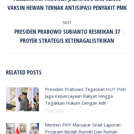
Previous
VAKSIN HEWAN TERNAK ANTISIPASI PENYAKIT PMK
post:
NEXT
PRESIDEN PRABOWO SUBIANTO RESMIKAN 37
Next
PROYEK STRATEGIS KETENAGALISTRIKAN
post:
RELATED POSTS
Presiden Prabowo Tegaskan HUT Polri
Jaga Kepercayaan Rakyat Hingga
Tegakkan Hukum Dengan Adil
3 July, 2026
Menteri PKP Maruarar Sirait Laporan
Program Bedah Rumah Dan Rumah