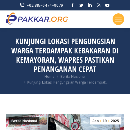
Facebook
Twitter
Linkedin
Rss
YouTube
+62 815-6474-9079
page
page
page
page
page
opens
opens
opens
opens
opens
in
in
in
in
in
new
new
new
new
new
KUNJUNGI LOKASI PENGUNGSIAN
window
window
window
window
window
WARGA TERDAMPAK KEBAKARAN DI
KEMAYORAN, WAPRES PASTIKAN
PENANGANAN CEPAT
You are here:
Home
Berita Nasional
Kunjungi Lokasi Pengungsian Warga Terdampak…
Berita Nasional
Jan
19
2025