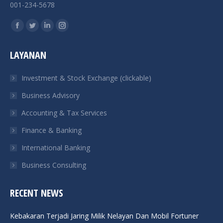
001-234-5678
Find us on:
Facebook
Twitter
Linkedin
Instagram
page
page
page
page
LAYANAN
opens
opens
opens
opens
in
in
in
in
Investment & Stock Exchange (clickable)
new
new
new
new
Business Advisory
window
window
window
window
Accounting & Tax Services
Finance & Banking
International Banking
Business Consulting
RECENT NEWS
Kebakaran Terjadi Jaring Milik Nelayan Dan Mobil Fortuner