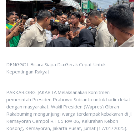
DENGGOL Bicara Siapa Dia:Gerak Cepat Untuk
Kepentingan Rakyat
PAKKAR.ORG-JAKARTA:Melaksanakan komitmen
pemerintah Presiden Prabowo Subianto untuk hadir dekat
dengan masyarakat, Wakil Presiden (Wapres) Gibran
Rakabuming mengunjungi warga terdampak kebakaran di Jl.
Kemayoran Gempol RT 05 RW 06, Kelurahan Kebon
Kosong, Kemayoran, Jakarta Pusat, Jumat (17/01/2025).