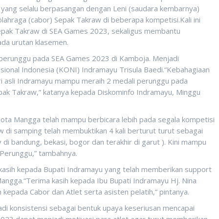
 yang selalu berpasangan dengan Leni (saudara kembarnya)
hraga (cabor) Sepak Takraw di beberapa kompetisi.Kali ini
Sepak Takraw di SEA Games 2023, sekaligus membantu
da urutan klasemen.
perunggu pada SEA Games 2023 di Kamboja. Menjadi
sional Indonesia (KONI) Indramayu Trisula Baedi.“Kebahagiaan
tri asli Indramayu mampu meraih 2 medali perunggu pada
pak Takraw,” katanya kepada Diskominfo Indramayu, Minggu
 Kota Mangga telah mampu berbicara lebih pada segala kompetisi
w di samping telah membuktikan 4 kali berturut turut sebagai
 bandung, bekasi, bogor dan terakhir di garut ). Kini mampu
 Perunggu,” tambahnya.
kasih kepada Bupati Indramayu yang telah memberikan support
angga.“Terima kasih kepada Ibu Bupati Indramayu Hj. Nina
epada Cabor dan Atlet serta asisten pelatih,” pintanya.
di konsistensi sebagai bentuk upaya keseriusan mencapai
2023 dapat menjadi motivasi para atlet agar turut memberikan