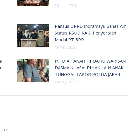
10 June, 2026
Pansus DPRD Indramayu Bahas Alih
Status RSUD RA & Penyertaan
Modal PT BPR
19 May, 2026
i
INI DIA TANAH 11 BAHU WARISAN
n
DASMA KUASAI PIHAK LAIN ANAK
TUNGGAL LAPOR POLDA JABAR
14 May, 2026
rked
*