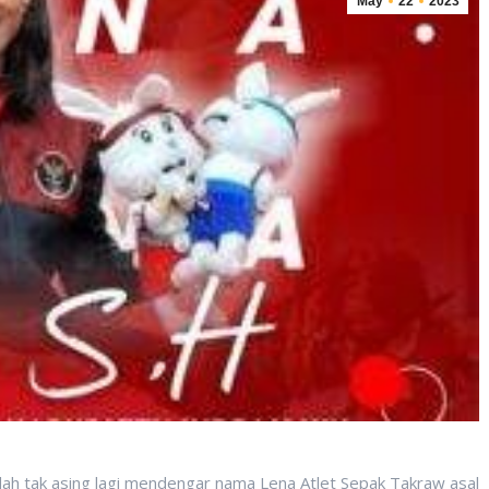
May
22
2023
dah tak asing lagi mendengar nama Lena Atlet Sepak Takraw asal