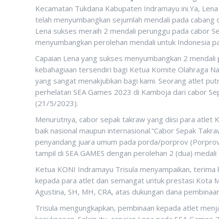
Kecamatan Tukdana Kabupaten Indramayu ini.Ya, Lena
telah menyumbangkan sejumlah mendali pada cabang ola
Lena sukses meraih 2 mendali perunggu pada cabor 
menyumbangkan perolehan mendali untuk Indonesia pa
Capaian Lena yang sukses menyumbangkan 2 mendali 
kebahagiaan tersendiri bagi Ketua Komite Olahraga Na
yang sangat menakjubkan bagi kami. Seorang atlet pu
perhelatan SEA Games 2023 di Kamboja dari cabor Se
(21/5/2023).
Menurutnya, cabor sepak takraw yang diisi para atlet
baik nasional maupun internasional.“Cabor Sepak Takra
penyandang juara umum pada porda/porprov (Porprov di
tampil di SEA GAMES dengan perolehan 2 (dua) medali
Ketua KONI Indramayu Trisula menyampaikan, terima 
kepada para atlet dan semangat untuk prestasi Kota M
Agustina, SH, MH, CRA, atas dukungan dana pembinaan k
Trisula mengungkapkan, pembinaan kepada atlet menja
kesuksesan. Selain itu, capaian Lena pada SEA Games 