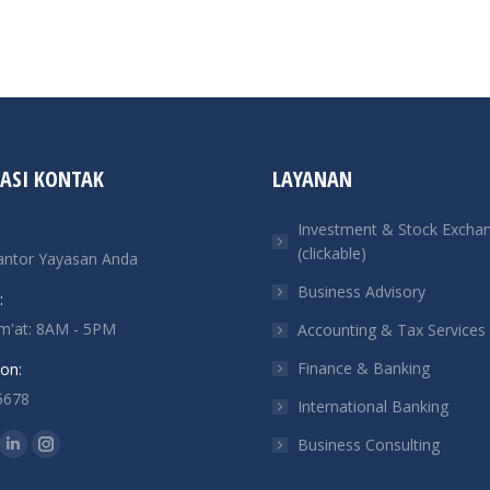
ASI KONTAK
LAYANAN
Investment & Stock Excha
(clickable)
antor Yayasan Anda
Business Advisory
:
um'at: 8AM - 5PM
Accounting & Tax Services
Finance & Banking
on:
5678
International Banking
n:
Business Consulting
ok
tter
Linkedin
Instagram
ge
page
page