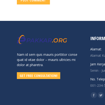
INFORM
Alamat:
Nam id sem quis mauris porttitor conse
Alamat K
quat id vitae dolor – mauris ultricies mi
Jam Kerja
dolor at pharetra.
Senin - J
GET FREE CONSULTATION!
No. Telep
001-234-
Find us o
Facebo
Twi
page
pa