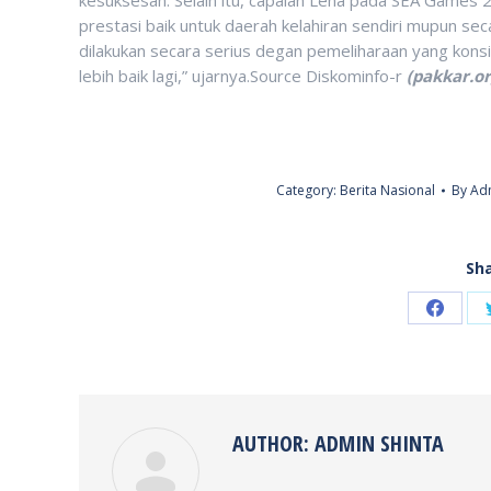
prestasi baik untuk daerah kelahiran sendiri mupun s
dilakukan secara serius degan pemeliharaan yang kons
lebih baik lagi,” ujarnya.Source Diskominfo-r
(pakkar.or
Category:
Berita Nasional
By
Adm
Sha
Share
on
Faceb
AUTHOR:
ADMIN SHINTA