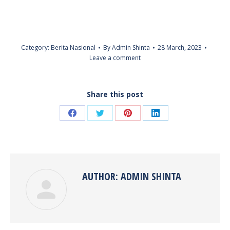
Category:
Berita Nasional
By
Admin Shinta
28 March, 2023
Leave a comment
Share this post
Share
Share
Share
Share
on
on
on
on
Facebook
Twitter
Pinterest
LinkedIn
AUTHOR:
ADMIN SHINTA