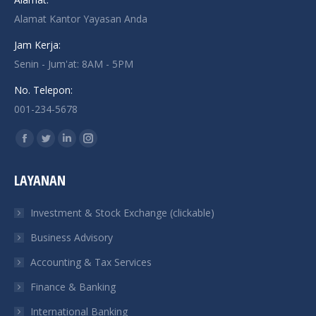
Alamat Kantor Yayasan Anda
Jam Kerja:
Senin - Jum'at: 8AM - 5PM
No. Telepon:
001-234-5678
Find us on:
Facebook
Twitter
Linkedin
Instagram
page
page
page
page
LAYANAN
opens
opens
opens
opens
in
in
in
in
Investment & Stock Exchange (clickable)
new
new
new
new
Business Advisory
window
window
window
window
Accounting & Tax Services
Finance & Banking
International Banking