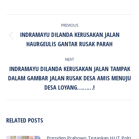
POST
PREVIOUS
NAVIGATION
INDRAMAYU DILANDA KERUSAKAN JALAN
Previous
HAURGEULIS GANTAR RUSAK PARAH
post:
NEXT
INDRAMAYU DILANDA KERUSAKAN JALAN TAMPAK
DALAM GAMBAR JALAN RUSAK DESA AMIS MENUJU
Next
post:
DESA LOYANG………!
RELATED POSTS
Presiden Prabowo Tegaskan HUT Polri