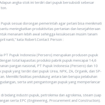
apun angka stok ini terdiri dari pupuk bersubsidi sebesar
 ton.
Pupuk sesuai dorongan pemerintah agar petani bisa menikmati
antu meningkatkan produktivitas pertanian dan kesejahteraan
untuk menanam lebih awal sehingga kesuksesan musim tanam
pril nanti,” kata Robert.Contact Person :
ia PT Pupuk Indonesia (Persero) merupakan produsen pupuk
 dengan total kapasitas produksi pabrik pupuk mencapai 14,6
hanan pangan nasional, PT Pupuk Indonesia (Persero) dan 10
 pupuk yang terdiri dari pupuk Urea, NPK, ZA, Organik, dan SP-
n. Memiliki fasilitas pendukung antara lain berupa pelabuhan
pergudangan, serta unit pengantongan pupuk yang memperlancar
i bidang industri pupuk, petrokimia dan agrokimia, steam (uap
agangan serta EPC (Engineering, Procurement and Construction).