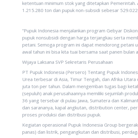
ketentuan minimum stok yang ditetapkan Pemerintah. Ad
1.215.280 ton dan pupuk non-subsidi sebesar 529.022
“Pupuk Indonesia menjalankan program Gebyar Diskon 
pupuk nonsubsidi dengan harga terjangkau serta memb
petani. Semoga program ini dapat mendorong petani 
awal tahun ini bisa kita tuai bersama saat panen bulan a
Wijaya Laksana SVP Sekretaris Perusahaan
PT Pupuk Indonesia (Persero) Tentang Pupuk Indones
Urea terbesar di Asia, Timur Tengah, dan Afrika Utara
juta ton per tahun. Dalam mengemban tugas bagi keta
(sepuluh) anak perusahaannya memiliki sejumlah produk
36 yang tersebar di pulau Jawa, Sumatera dan Kalimanta
dan sarananya, kapal angkutan, distribution center, 
proses produksi dan distribusi pupuk.
Kegiatan operasional Pupuk Indonesia Group bergerak d
panas) dan listrik, pengangkutan dan distribusi, perd