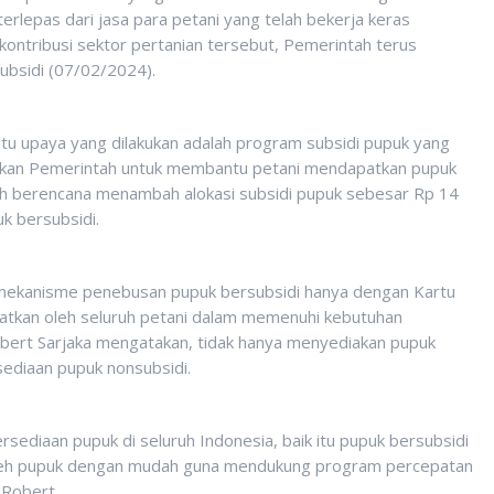
terlepas dari jasa para petani yang telah bekerja keras
ontribusi sektor pertanian tersebut, Pemerintah terus
ubsidi (07/02/2024).
atu upaya yang dilakukan adalah program subsidi pupuk yang
isiapkan Pemerintah untuk membantu petani mendapatkan pupuk
ah berencana menambah alokasi subsidi pupuk sebesar Rp 14
k bersubsidi.
mekanisme penebusan pupuk bersubsidi hanya dengan Kartu
aatkan oleh seluruh petani dalam memenuhi kebutuhan
obert Sarjaka mengatakan, tidak hanya menyediakan pupuk
ediaan pupuk nonsubsidi.
sediaan pupuk di seluruh Indonesia, baik itu pupuk bersubsidi
eh pupuk dengan mudah guna mendukung program percepatan
 Robert.