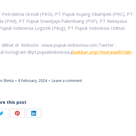
T Petrokimia Gresik (PKG), PT Pupuk Kujang Cikampek (PKC), PT
a (PIM), PT Pupuk Sriwidjaja Palembang (PSP), PT Rekayasa
Pupuk Indonesia Logistik (Pilog), PT Pupuk Indonesia Utilitas
 dilihat di Website : www.pupuk-indonesia.com.Twitter :
ial Instagram @pt.pupukindonesia
.(
pakkar.org//morassdi//sbr-
n Shinta
8 February, 2024
Leave a comment
re this post
Share
Share
Share
on
on
on
ook
Twitter
Pinterest
LinkedIn