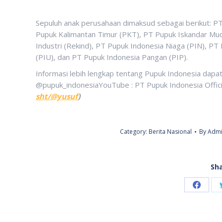
Sepuluh anak perusahaan dimaksud sebagai berikut: P
Pupuk Kalimantan Timur (PKT), PT Pupuk Iskandar Mud
Industri (Rekind), PT Pupuk Indonesia Niaga (PIN), PT 
(PIU), dan PT Pupuk Indonesia Pangan (PIP).
Informasi lebih lengkap tentang Pupuk Indonesia dapat
@pupuk_indonesiaYouTube : PT Pupuk Indonesia Offic
sht/@yusuf
)
Category:
Berita Nasional
By
Admi
Sha
Share
on
Faceb