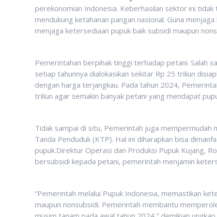
perekonomian Indonesia. Keberhasilan sektor ini tidak 
mendukung ketahanan pangan nasional. Guna menjaga k
menjaga ketersediaan pupuk baik subsidi maupun nons
Pemerintahan berpihak tinggi terhadap petani. Salah s
setiap tahunnya dialokasikan sekitar Rp 25 triliun d
dengan harga terjangkau. Pada tahun 2024, Pemerint
triliun agar semakin banyak petani yang mendapat pupu
Tidak sampai di situ, Pemerintah juga mempermudah 
Tanda Penduduk (KTP). Hal ini diharapkan bisa dimanf
pupuk.Direktur Operasi dan Produksi Pupuk Kujang, R
bersubsidi kepada petani, pemerintah menjamin keters
“Pemerintah melalui Pupuk Indonesia, memastikan keter
maupun nonsubsidi. Pemerintah membantu memperol
musim tanam pada awal tahun 2024,” demikian ungkap