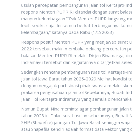
usulan percepatan pembangunan jalan tol Kertajati-Ind
respons Menteri PUPR RI ditandai dengan surat balasa
maupun kelembagaan.“”Pak Menteri PUPR langsung me
lebih sedikit saja. Ini semua berkat terbangunnya kom
kelembagaan,” katanya pada Rabu (1/2/2023).
Respons positif Menteri PUPR yang menjawab surat u
2022 tersebut makin membuka peluang percepatan pem
balasan Menteri PUPR RI melalui Dirjen Binamarga, dire
Indramayu tersebut dan kegiatannya ditargetkan selesa
Sedangkan rencana pembangunan ruas tol Kertajati-In
jalan tol Jawa Barat tahun 2025-2029.Melihat kondisi
dengan mengajak partisipasi pihak swasta melalui sk
prakarsa pengusahaan jalan tol.Sebelumnya, Bupati I
jalan Tol Kertajati-Indramayu yang semula direncanak
Namun Bupati Nina meminta agar pembangunan jalan to
tahun 2023 ini.Dalan surat usulan sebelumnya, Bupati
SHP (Shapefile) jaringan Tol Jawa Barat sehingga wa
atau Shapefila sendiri adalah format data vektor yang d