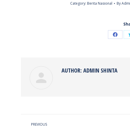
Category:
Berita Nasional
By
Admi
Sha
Share
on
Faceb
AUTHOR:
ADMIN SHINTA
POST
PREVIOUS
NAVIGATION