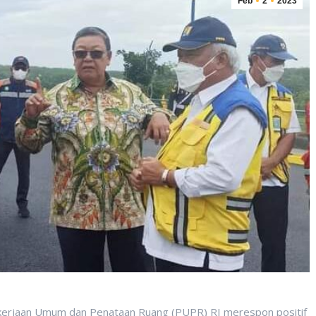
Feb
2
2023
kerjaan Umum dan Penataan Ruang (PUPR) RI merespon positif