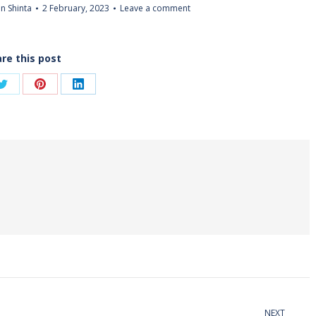
n Shinta
2 February, 2023
Leave a comment
re this post
Share
Share
Share
on
on
on
ook
Twitter
Pinterest
LinkedIn
NEXT