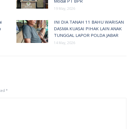
Modal PT BPR
19 May, 2026
i
INI DIA TANAH 11 BAHU WARISAN
n
DASMA KUASAI PIHAK LAIN ANAK
TUNGGAL LAPOR POLDA JABAR
14 May, 2026
rked
*