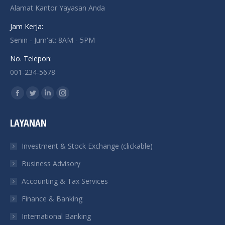
Alamat Kantor Yayasan Anda
Jam Kerja:
Senin - Jum'at: 8AM - 5PM
No. Telepon:
001-234-5678
Find us on:
Facebook
Twitter
Linkedin
Instagram
page
page
page
page
LAYANAN
opens
opens
opens
opens
in
in
in
in
Investment & Stock Exchange (clickable)
new
new
new
new
Business Advisory
window
window
window
window
Accounting & Tax Services
Finance & Banking
International Banking