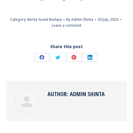
Category:
Berita Sosial Budaya
By
Admin Shinta
30 July, 2023
Leave a comment
Share this post
Share
Share
Share
Share
on
on
on
on
Facebook
Twitter
Pinterest
LinkedIn
AUTHOR:
ADMIN SHINTA