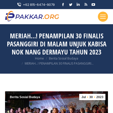
Facebook
Twitter
Linkedin
Rss
YouTube
+62 815-6474-9079
page
page
page
page
page
opens
opens
opens
opens
opens
in
in
in
in
in
new
new
new
new
new
MERIAH…! PENAMPILAN 30 FINALIS
window
window
window
window
window
PASANGGIRI DI MALAM UNJUK KABISA
NOK NANG DERMAYU TAHUN 2023
You are here:
Home
Berita Sosial Budaya
MERIAH…! PENAMPILAN 30 FINALIS PASANGGIRI…
Berita Sosial Budaya
Jul
30
2023