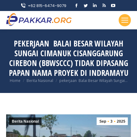
Facebook
Twitter
Linkedin
Rss
YouTube
+62 815-6474-9079
page
page
page
page
page
opens
opens
opens
opens
opens
in
in
in
in
in
new
new
new
new
new
PEKERJAAN BALAI BESAR WILAYAH
window
window
window
window
window
SUNGAI CIMANUK CISANGGARUNG
CIREBON (BBWSCCC) TIDAK DIPASANG
PAPAN NAMA PROYEK DI INDRAMAYU
You are here:
Home
Berita Nasional
pekerjaan Balai Besar Wilayah Sungai…
Berita Nasional
Sep
3
2025