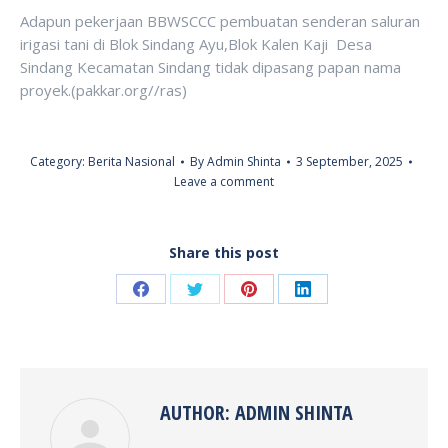
Adapun pekerjaan BBWSCCC pembuatan senderan saluran
irigasi tani di Blok Sindang Ayu,Blok Kalen Kaji Desa
Sindang Kecamatan Sindang tidak dipasang papan nama
proyek.(pakkar.org//ras)
Category:
Berita Nasional
By
Admin Shinta
3 September, 2025
Leave a comment
Share this post
Share
Share
Share
Share
on
on
on
on
Facebook
Twitter
Pinterest
LinkedIn
AUTHOR:
ADMIN SHINTA