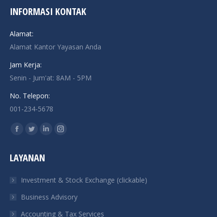
INFORMASI KONTAK
Alamat:
Alamat Kantor Yayasan Anda
Jam Kerja:
Senin - Jum'at: 8AM - 5PM
No. Telepon:
001-234-5678
Find us on:
Facebook
Twitter
Linkedin
Instagram
page
page
page
page
LAYANAN
opens
opens
opens
opens
in
in
in
in
Investment & Stock Exchange (clickable)
new
new
new
new
Business Advisory
window
window
window
window
Accounting & Tax Services