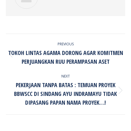
POST
PREVIOUS
NAVIGATION
TOKOH LINTAS AGAMA DORONG AGAR KOMITMEN
Previous
PERJUANGKAN RUU PERAMPASAN ASET
post:
NEXT
PEKERJAAN TANPA BATAS : TEMUAN PROYEK
BBWSCC DI SINDANG AYU INDRAMAYU TIDAK
Next
post:
DIPASANG PAPAN NAMA PROYEK…!