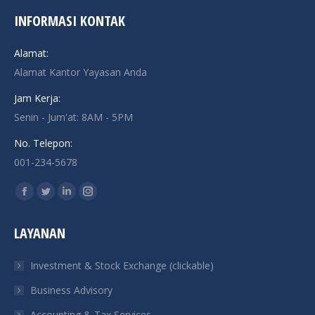
INFORMASI KONTAK
Alamat:
Alamat Kantor Yayasan Anda
Jam Kerja:
Senin - Jum'at: 8AM - 5PM
No. Telepon:
001-234-5678
Find us on:
Facebook
Twitter
Linkedin
Instagram
page
page
page
page
LAYANAN
opens
opens
opens
opens
in
in
in
in
Investment & Stock Exchange (clickable)
new
new
new
new
Business Advisory
window
window
window
window
Accounting & Tax Services