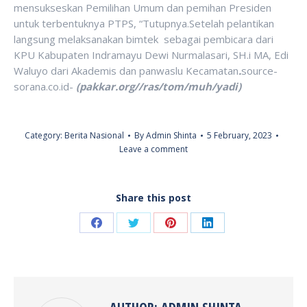
mensukseskan Pemilihan Umum dan pemihan Presiden
untuk terbentuknya PTPS, “Tutupnya.Setelah pelantikan
langsung melaksanakan bimtek sebagai pembicara dari
KPU Kabupaten Indramayu Dewi Nurmalasari, SH.i MA, Edi
Waluyo dari Akademis dan panwaslu Kecamatan
.
source-
sorana.co.id-
(pakkar.org//ras/tom/muh/yadi)
Category:
Berita Nasional
By
Admin Shinta
5 February, 2023
Leave a comment
Share this post
Share
Share
Share
Share
on
on
on
on
Facebook
Twitter
Pinterest
LinkedIn