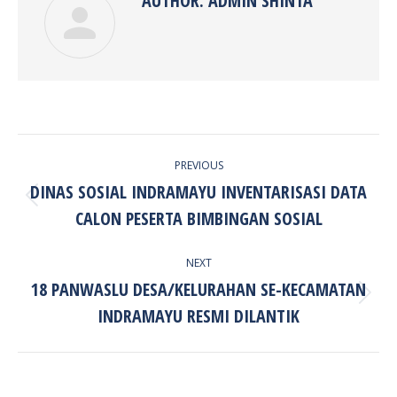
AUTHOR:
ADMIN SHINTA
POST
PREVIOUS
NAVIGATION
DINAS SOSIAL INDRAMAYU INVENTARISASI DATA
Previous
CALON PESERTA BIMBINGAN SOSIAL
post:
NEXT
18 PANWASLU DESA/KELURAHAN SE-KECAMATAN
Next
INDRAMAYU RESMI DILANTIK
post: