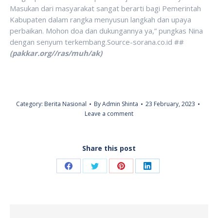
Masukan dari masyarakat sangat berarti bagi Pemerintah
Kabupaten dalam rangka menyusun langkah dan upaya
perbaikan. Mohon doa dan dukungannya ya,” pungkas Nina
dengan senyum terkembang.Source-sorana.co.id ##
(pakkar.org//ras/muh/ak)
Category:
Berita Nasional
By
Admin Shinta
23 February, 2023
Leave a comment
Share this post
Share
Share
Share
Share
on
on
on
on
Facebook
Twitter
Pinterest
LinkedIn