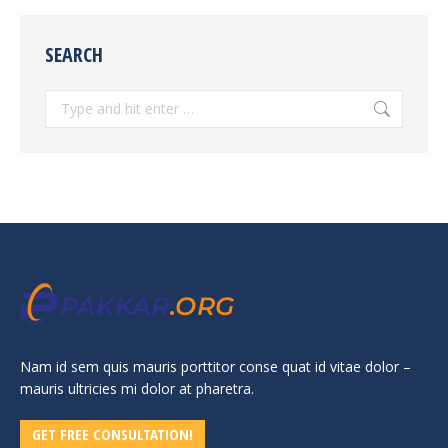
SEARCH
Search:
Nam id sem quis mauris porttitor conse quat id vitae dolor –
mauris ultricies mi dolor at pharetra.
GET FREE CONSULTATION!