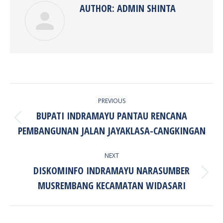
AUTHOR:
ADMIN SHINTA
POST
PREVIOUS
NAVIGATION
BUPATI INDRAMAYU PANTAU RENCANA
Previous
PEMBANGUNAN JALAN JAYAKLASA-CANGKINGAN
post:
NEXT
DISKOMINFO INDRAMAYU NARASUMBER
Next
MUSREMBANG KECAMATAN WIDASARI
post: