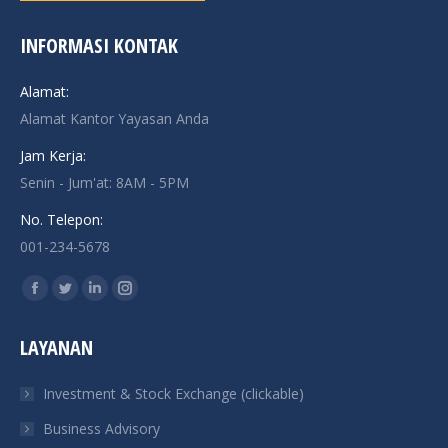
INFORMASI KONTAK
Alamat:
Alamat Kantor Yayasan Anda
Jam Kerja:
Senin - Jum'at: 8AM - 5PM
No. Telepon:
001-234-5678
Find us on:
Facebook
Twitter
Linkedin
Instagram
page
page
page
page
LAYANAN
opens
opens
opens
opens
in
in
in
in
Investment & Stock Exchange (clickable)
new
new
new
new
Business Advisory
window
window
window
window