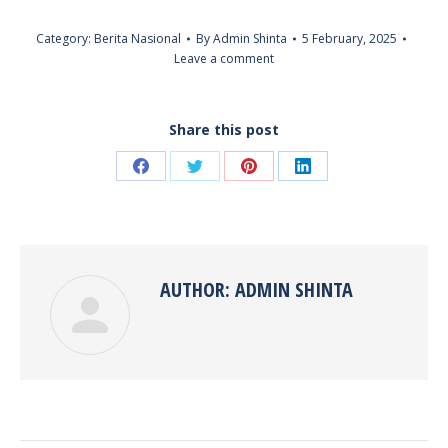
Category:
Berita Nasional
By
Admin Shinta
5 February, 2025
Leave a comment
Share this post
Share
Share
Share
Share
on
on
on
on
Facebook
Twitter
Pinterest
LinkedIn
AUTHOR:
ADMIN SHINTA