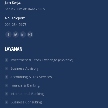
Jam Kerja:
Senin - Jum'at: 8AM - 5PM
No. Telepon:
001-234-5678
Find us on:
Facebook
Twitter
Linkedin
Instagram
page
page
page
page
LAYANAN
opens
opens
opens
opens
in
in
in
in
Investment & Stock Exchange (clickable)
new
new
new
new
Business Advisory
window
window
window
window
Accounting & Tax Services
Finance & Banking
International Banking
Business Consulting