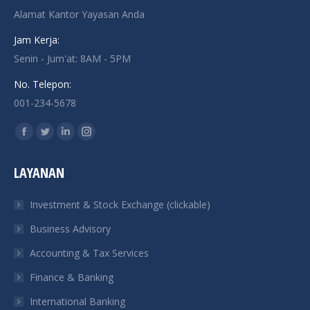
Alamat Kantor Yayasan Anda
Jam Kerja:
Senin - Jum'at: 8AM - 5PM
No. Telepon:
001-234-5678
Find us on:
Facebook
Twitter
Linkedin
Instagram
page
page
page
page
LAYANAN
opens
opens
opens
opens
in
in
in
in
Investment & Stock Exchange (clickable)
new
new
new
new
Business Advisory
window
window
window
window
Accounting & Tax Services
Finance & Banking
International Banking