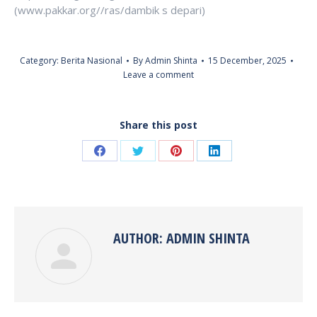
(www.pakkar.org//ras/dambik s depari)
Category:
Berita Nasional
By
Admin Shinta
15 December, 2025
Leave a comment
Share this post
Share
Share
Share
Share
on
on
on
on
Facebook
Twitter
Pinterest
LinkedIn
AUTHOR:
ADMIN SHINTA