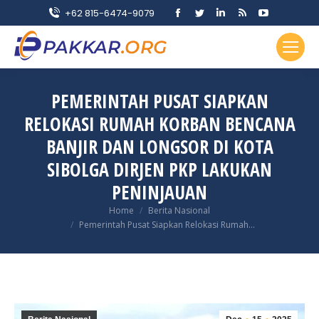
Facebook
Twitter
Linkedin
Rss
YouTube
+62 815-6474-9079
page
page
page
page
page
opens
opens
opens
opens
opens
in
in
in
in
in
new
new
new
new
new
PEMERINTAH PUSAT SIAPKAN
window
window
window
window
window
RELOKASI RUMAH KORBAN BENCANA
BANJIR DAN LONGSOR DI KOTA
SIBOLGA DIRJEN PKP LAKUKAN
PENINJAUAN
You are here:
Home
Berita Nasional
Pemerintah Pusat Siapkan Relokasi Rumah…