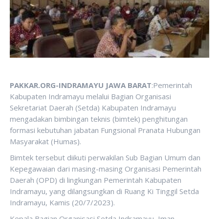
PAKKAR.ORG-INDRAMAYU JAWA BARAT
:Pemerintah
Kabupaten Indramayu melalui Bagian Organisasi
Sekretariat Daerah (Setda) Kabupaten Indramayu
mengadakan bimbingan teknis (bimtek) penghitungan
formasi kebutuhan jabatan Fungsional Pranata Hubungan
Masyarakat (Humas).
Bimtek tersebut diikuti perwakilan Sub Bagian Umum dan
Kepegawaian dari masing-masing Organisasi Pemerintah
Daerah (OPD) di lingkungan Pemerintah Kabupaten
Indramayu, yang dilangsungkan di Ruang Ki Tinggil Setda
Indramayu, Kamis (20/7/2023).
Kepala Bagian Organisasi Setda Indramayu, Iman