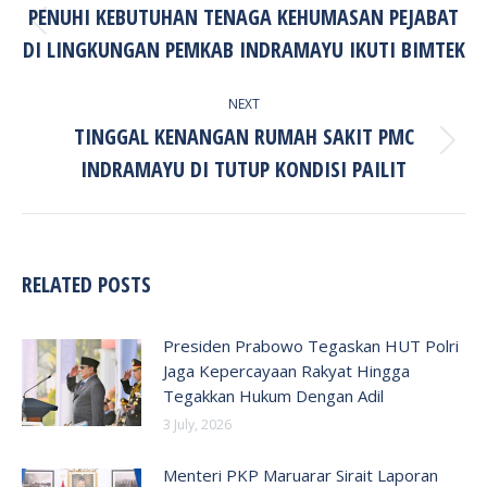
PENUHI KEBUTUHAN TENAGA KEHUMASAN PEJABAT
Previous
DI LINGKUNGAN PEMKAB INDRAMAYU IKUTI BIMTEK
post:
NEXT
TINGGAL KENANGAN RUMAH SAKIT PMC
Next
INDRAMAYU DI TUTUP KONDISI PAILIT
post:
RELATED POSTS
Presiden Prabowo Tegaskan HUT Polri
Jaga Kepercayaan Rakyat Hingga
Tegakkan Hukum Dengan Adil
3 July, 2026
Menteri PKP Maruarar Sirait Laporan