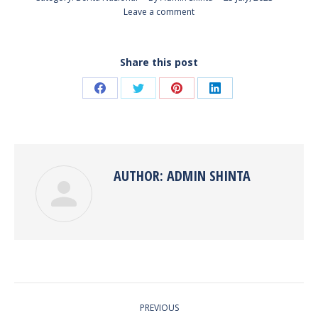
Leave a comment
Share this post
Share
Share
Share
Share
on
on
on
on
Facebook
Twitter
Pinterest
LinkedIn
AUTHOR:
ADMIN SHINTA
POST
PREVIOUS
NAVIGATION