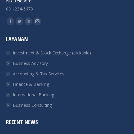
No. Telepon:
001-234-5678
Find us on:
Facebook
Twitter
Linkedin
Instagram
page
page
page
page
LAYANAN
opens
opens
opens
opens
in
in
in
in
Investment & Stock Exchange (clickable)
new
new
new
new
Business Advisory
window
window
window
window
Accounting & Tax Services
Finance & Banking
International Banking
Business Consulting
RECENT NEWS