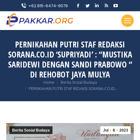
Facebook
Twitter
Linkedin
Rss
YouTube
+62 815-6474-9079
page
page
page
page
page
opens
opens
opens
opens
opens
in
in
in
in
in
new
new
new
new
new
PERNIKAHAN PUTRI STAF REDAKSI
window
window
window
window
window
SORANA.CO.ID ‘SUPRIYADI’ : “MUSTIKA
SARIDEWI DENGAN SANDI PRABOWO “
DI REHOBOT JAYA MULYA
You are here:
Home
Berita Sosial Budaya
PERNIKAHAN PUTRI STAF REDAKSI SORANA.CO.ID…
Berita Sosial Budaya
Jul
8
2023