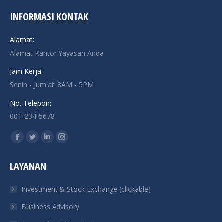
INFORMASI KONTAK
Alamat:
Alamat Kantor Yayasan Anda
Jam Kerja:
Senin - Jum'at: 8AM - 5PM
No. Telepon:
001-234-5678
Find us on:
Facebook
Twitter
Linkedin
Instagram
page
page
page
page
LAYANAN
opens
opens
opens
opens
in
in
in
in
Investment & Stock Exchange (clickable)
new
new
new
new
Business Advisory
window
window
window
window