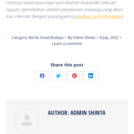
mencari kesempurnaan pernikahan bukanlah sebuah
tujuan, pernikahan adalah perjalanan panjang yang akan
kau nikmati dengan pasanganmu.(
pakkar.org//@redaksi
)
Category:
Berita Sosial Budaya
By
Admin Shinta
8 July, 2023
Leave a comment
Share this post
Share
Share
Share
Share
on
on
on
on
Facebook
Twitter
Pinterest
LinkedIn
AUTHOR:
ADMIN SHINTA