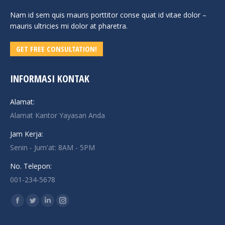
Nam id sem quis mauris porttitor conse quat id vitae dolor –
mauris ultricies mi dolor at pharetra.
GET FREE CONSULTATION!
INFORMASI KONTAK
Alamat:
Alamat Kantor Yayasan Anda
Jam Kerja:
Senin - Jum'at: 8AM - 5PM
No. Telepon:
001-234-5678
Find us on:
Facebook
Twitter
Linkedin
Instagram
page
page
page
page