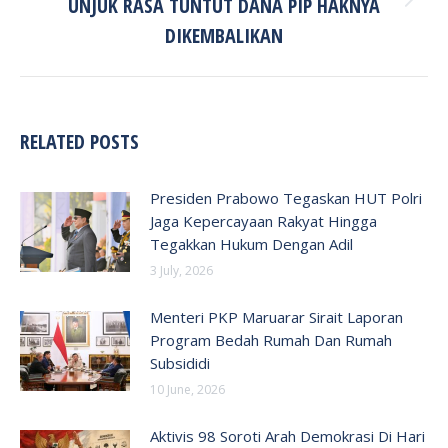
UNJUK RASA TUNTUT DANA PIP HAKNYA
Next
post:
DIKEMBALIKAN
RELATED POSTS
Presiden Prabowo Tegaskan HUT Polri
Jaga Kepercayaan Rakyat Hingga
Tegakkan Hukum Dengan Adil
3 July, 2026
Menteri PKP Maruarar Sirait Laporan
Program Bedah Rumah Dan Rumah
Subsididi
10 June, 2026
Aktivis 98 Soroti Arah Demokrasi Di Hari