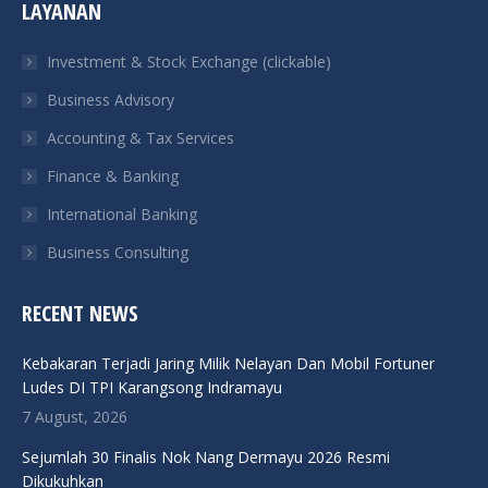
LAYANAN
opens
opens
opens
opens
in
in
in
in
Investment & Stock Exchange (clickable)
new
new
new
new
Business Advisory
window
window
window
window
Accounting & Tax Services
Finance & Banking
International Banking
Business Consulting
RECENT NEWS
Kebakaran Terjadi Jaring Milik Nelayan Dan Mobil Fortuner
Ludes DI TPI Karangsong Indramayu
7 August, 2026
Sejumlah 30 Finalis Nok Nang Dermayu 2026 Resmi
Dikukuhkan