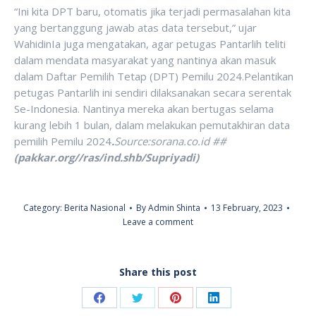
“Ini kita DPT baru, otomatis jika terjadi permasalahan kita
yang bertanggung jawab atas data tersebut,” ujar
WahidinIa juga mengatakan, agar petugas Pantarlih teliti
dalam mendata masyarakat yang nantinya akan masuk
dalam Daftar Pemilih Tetap (DPT) Pemilu 2024.Pelantikan
petugas Pantarlih ini sendiri dilaksanakan secara serentak
Se-Indonesia. Nantinya mereka akan bertugas selama
kurang lebih 1 bulan, dalam melakukan pemutakhiran data
pemilih Pemilu 2024
.
Source:sorana.co.id ##
(pakkar.org//ras/ind.shb/Supriyadi)
Category:
Berita Nasional
By
Admin Shinta
13 February, 2023
Leave a comment
Share this post
Share
Share
Share
Share