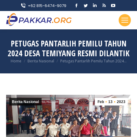
Facebook
Twitter
Linkedin
Rss
YouTube
+62 815-6474-9079
page
page
page
page
page
opens
opens
opens
opens
opens
in
in
in
in
in
new
new
new
new
new
PETUGAS PANTARLIH PEMILU TAHUN
window
window
window
window
window
2024 DESA TEMIYANG RESMI DILANTIK
You are here:
Home
Berita Nasional
Petugas Pantarlih Pemilu Tahun 2024…
Berita Nasional
Feb
13
2023