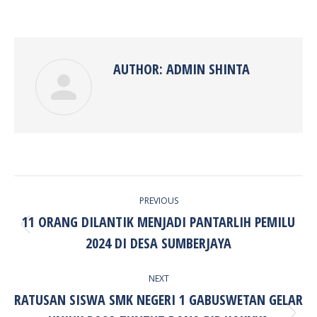
on
on
on
on
Facebook
Twitter
Pinterest
LinkedIn
AUTHOR:
ADMIN SHINTA
POST
PREVIOUS
NAVIGATION
11 ORANG DILANTIK MENJADI PANTARLIH PEMILU
Previous
2024 DI DESA SUMBERJAYA
post:
NEXT
RATUSAN SISWA SMK NEGERI 1 GABUSWETAN GELAR