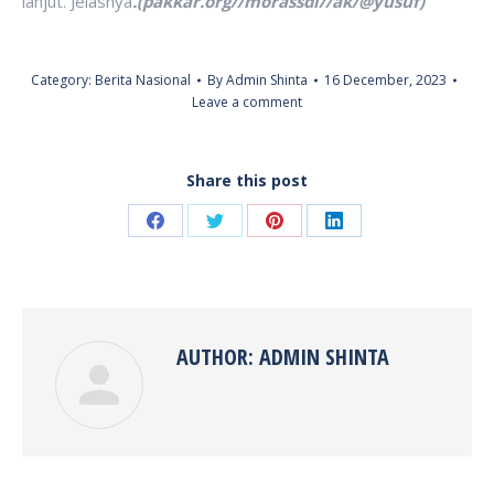
lanjut. Jelasnya
.(pakkar.org//morassdi//ak/@yusuf)
Category:
Berita Nasional
By
Admin Shinta
16 December, 2023
Leave a comment
Share this post
Share
Share
Share
Share
on
on
on
on
Facebook
Twitter
Pinterest
LinkedIn
AUTHOR:
ADMIN SHINTA