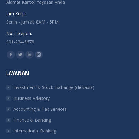
Alamat Kantor Yayasan Anda
Jam Kerja:
Senin - Jum'at: 8AM - 5PM
No. Telepon:
001-234-5678
Find us on:
Facebook
Twitter
Linkedin
Instagram
page
page
page
page
LAYANAN
opens
opens
opens
opens
in
in
in
in
Investment & Stock Exchange (clickable)
new
new
new
new
Business Advisory
window
window
window
window
Accounting & Tax Services
Finance & Banking
International Banking