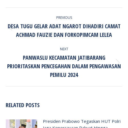
POST
PREVIOUS
NAVIGATION
DESA TUGU GELAR ADAT NGAROT DIHADIRI CAMAT
Previous
ACHMAD FAUZIE DAN FORKOPIMCAM LELEA
post:
NEXT
PANWASLU KECAMATAN JATIBARANG
PRIORITASKAN PENCEGAHAN DALAM PENGAWASAN
Next
post:
PEMILU 2024
RELATED POSTS
Presiden Prabowo Tegaskan HUT Polri
Jaga Kepercayaan Rakyat Hingga