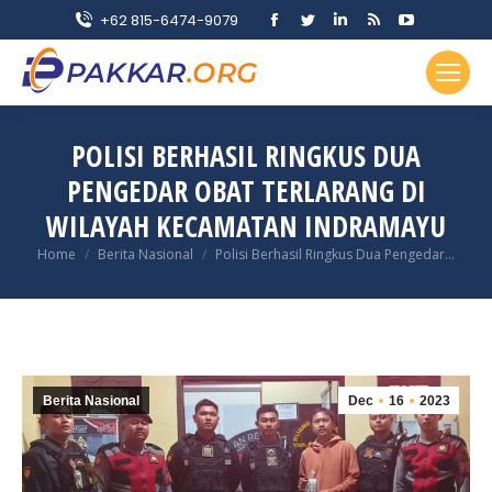
Facebook
Twitter
Linkedin
Rss
YouTube
+62 815-6474-9079
page
page
page
page
page
opens
opens
opens
opens
opens
in
in
in
in
in
new
new
new
new
new
POLISI BERHASIL RINGKUS DUA
window
window
window
window
window
PENGEDAR OBAT TERLARANG DI
WILAYAH KECAMATAN INDRAMAYU
You are here:
Home
Berita Nasional
Polisi Berhasil Ringkus Dua Pengedar…
Berita Nasional
Dec
16
2023