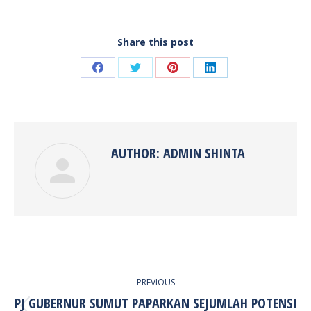
Share this post
Share
Share
Share
Share
on
on
on
on
Facebook
Twitter
Pinterest
LinkedIn
AUTHOR:
ADMIN SHINTA
POST
PREVIOUS
NAVIGATION
PJ GUBERNUR SUMUT PAPARKAN SEJUMLAH POTENSI