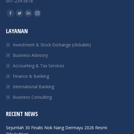
001-234-5678
Find us on:
Facebook
Twitter
Linkedin
Instagram
page
page
page
page
LAYANAN
opens
opens
opens
opens
in
in
in
in
Investment & Stock Exchange (clickable)
new
new
new
new
Business Advisory
window
window
window
window
Accounting & Tax Services
Finance & Banking
International Banking
Business Consulting
RECENT NEWS
Sejumlah 30 Finalis Nok Nang Dermayu 2026 Resmi