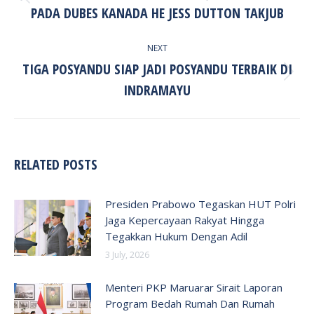
Previous
PADA DUBES KANADA HE JESS DUTTON TAKJUB
post:
NEXT
TIGA POSYANDU SIAP JADI POSYANDU TERBAIK DI
Next
INDRAMAYU
post:
RELATED POSTS
Presiden Prabowo Tegaskan HUT Polri
Jaga Kepercayaan Rakyat Hingga
Tegakkan Hukum Dengan Adil
3 July, 2026
Menteri PKP Maruarar Sirait Laporan
Program Bedah Rumah Dan Rumah