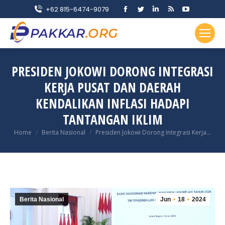
Facebook
Twitter
Linkedin
Rss
YouTube
+62 815-6474-9079
page
page
page
page
page
opens
opens
opens
opens
opens
in
in
in
in
in
new
new
new
new
new
PRESIDEN JOKOWI DORONG INTEGRASI
window
window
window
window
window
KERJA PUSAT DAN DAERAH
KENDALIKAN INFLASI HADAPI
TANTANGAN IKLIM
You are here:
Home
Berita Nasional
Presiden Jokowi Dorong Integrasi Kerja…
Berita Nasional
Jun
18
2024