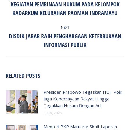
KEGIATAN PEMBINAAN HUKUM PADA KELOMPOK
Previous
post:
KADARKUM KELURAHAN PAOMAN INDRAMAYU
NEXT
DISDIK JABAR RAIH PENGHARGAAN KETERBUKAAN
Next
INFORMASI PUBLIK
post:
RELATED POSTS
Presiden Prabowo Tegaskan HUT Polri
Jaga Kepercayaan Rakyat Hingga
Tegakkan Hukum Dengan Adil
3 July, 2026
Menteri PKP Maruarar Sirait Laporan