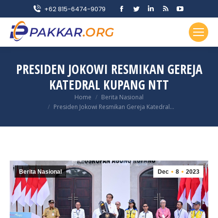
Facebook
Twitter
Linkedin
Rss
YouTube
+62 815-6474-9079
page
page
page
page
page
opens
opens
opens
opens
opens
in
in
in
in
in
new
new
new
new
new
PRESIDEN JOKOWI RESMIKAN GEREJA
window
window
window
window
window
KATEDRAL KUPANG NTT
You are here:
Home
Berita Nasional
Presiden Jokowi Resmikan Gereja Katedral…
Berita Nasional
Dec
8
2023