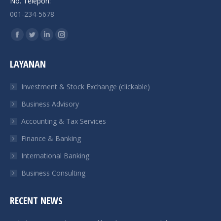
No. Telepon:
001-234-5678
Find us on:
Facebook
Twitter
Linkedin
Instagram
page
page
page
page
LAYANAN
opens
opens
opens
opens
in
in
in
in
Investment & Stock Exchange (clickable)
new
new
new
new
Business Advisory
window
window
window
window
Accounting & Tax Services
Finance & Banking
International Banking
Business Consulting
RECENT NEWS