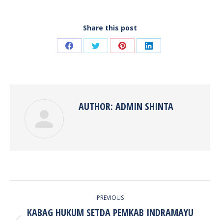
Share this post
Share
Share
Share
Share
on
on
on
on
Facebook
Twitter
Pinterest
LinkedIn
AUTHOR:
ADMIN SHINTA
POST
PREVIOUS
NAVIGATION
KABAG HUKUM SETDA PEMKAB INDRAMAYU