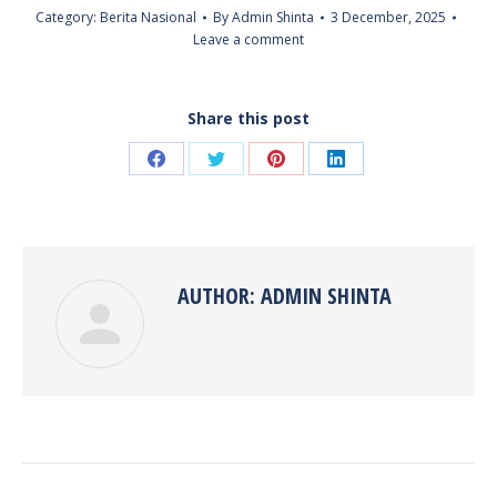
Category:
Berita Nasional
By
Admin Shinta
3 December, 2025
Leave a comment
Share this post
Share
Share
Share
Share
on
on
on
on
Facebook
Twitter
Pinterest
LinkedIn
AUTHOR:
ADMIN SHINTA
POST