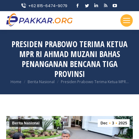
Facebook
Twitter
Linkedin
Rss
YouTube
+62 815-6474-9079
page
page
page
page
page
opens
opens
opens
opens
opens
in
in
in
in
in
new
new
new
new
new
PRESIDEN PRABOWO TERIMA KETUA
window
window
window
window
window
MPR RI AHMAD MUZANI BAHAS
PENANGANAN BENCANA TIGA
PROVINSI
You are here:
Home
Berita Nasional
Presiden Prabowo Terima Ketua MPR…
Berita Nasional
Dec
3
2025