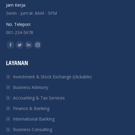
Jam Kerja:
Senin - Jum'at: 8AM - 5PM
No. Telepon:
001-234-5678
Find us on:
Facebook
Twitter
Linkedin
Instagram
page
page
page
page
LAYANAN
opens
opens
opens
opens
in
in
in
in
Investment & Stock Exchange (clickable)
new
new
new
new
Business Advisory
window
window
window
window
Accounting & Tax Services
Finance & Banking
International Banking
Business Consulting