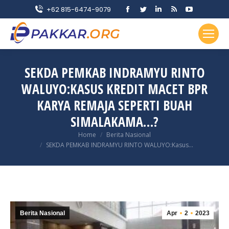
Facebook
Twitter
Linkedin
Rss
YouTube
+62 815-6474-9079
page
page
page
page
page
opens
opens
opens
opens
opens
in
in
in
in
in
new
new
new
new
new
SEKDA PEMKAB INDRAMYU RINTO
window
window
window
window
window
WALUYO:KASUS KREDIT MACET BPR
KARYA REMAJA SEPERTI BUAH
SIMALAKAMA…?
You are here:
Home
Berita Nasional
SEKDA PEMKAB INDRAMYU RINTO WALUYO:Kasus…
Berita Nasional
Apr
2
2023