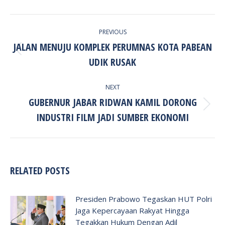
POST
PREVIOUS
NAVIGATION
JALAN MENUJU KOMPLEK PERUMNAS KOTA PABEAN
Previous
UDIK RUSAK
post:
NEXT
GUBERNUR JABAR RIDWAN KAMIL DORONG
Next
INDUSTRI FILM JADI SUMBER EKONOMI
post:
RELATED POSTS
Presiden Prabowo Tegaskan HUT Polri
Jaga Kepercayaan Rakyat Hingga
Tegakkan Hukum Dengan Adil