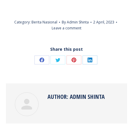
Category:
Berita Nasional
By
Admin Shinta
2 April, 2023
Leave a comment
Share this post
Share
Share
Share
Share
on
on
on
on
Facebook
Twitter
Pinterest
LinkedIn
AUTHOR:
ADMIN SHINTA