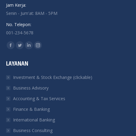
Jam Kerja:
Senin - Jum'at: 8AM - 5PM
No. Telepon:
001-234-5678
Find us on:
Facebook
Twitter
Linkedin
Instagram
page
page
page
page
LAYANAN
opens
opens
opens
opens
in
in
in
in
Investment & Stock Exchange (clickable)
new
new
new
new
Business Advisory
window
window
window
window
Accounting & Tax Services
Finance & Banking
International Banking
Business Consulting