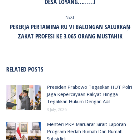
DESA LOYANG………!
NEXT
PEKERJA PERTAMINA RU VI BALONGAN SALURKAN
Next
ZAKAT PROFESI KE 3.065 ORANG MUSTAHIK
post:
RELATED POSTS
Presiden Prabowo Tegaskan HUT Polri
Jaga Kepercayaan Rakyat Hingga
Tegakkan Hukum Dengan Adil
3 July, 2026
Menteri PKP Maruarar Sirait Laporan
Program Bedah Rumah Dan Rumah
Subsididi