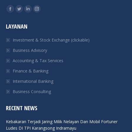
Find us on:
Facebook
Twitter
Linkedin
Instagram
page
page
page
page
LAYANAN
opens
opens
opens
opens
in
in
in
in
Investment & Stock Exchange (clickable)
new
new
new
new
Business Advisory
window
window
window
window
Accounting & Tax Services
Finance & Banking
International Banking
Business Consulting
RECENT NEWS
Kebakaran Terjadi Jaring Milik Nelayan Dan Mobil Fortuner
Ludes DI TPI Karangsong Indramayu