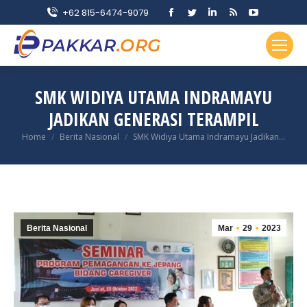
Facebook
Twitter
Linkedin
Rss
YouTube
+62 815-6474-9079
page
page
page
page
page
opens
opens
opens
opens
opens
in
in
in
in
in
new
new
new
new
new
SMK WIDIYA UTAMA INDRAMAYU
window
window
window
window
window
JADIKAN GENERASI TERAMPIL
You are here:
Home
Berita Nasional
SMK Widiya Utama Indramayu Jadikan…
Berita Nasional
Mar
29
2023