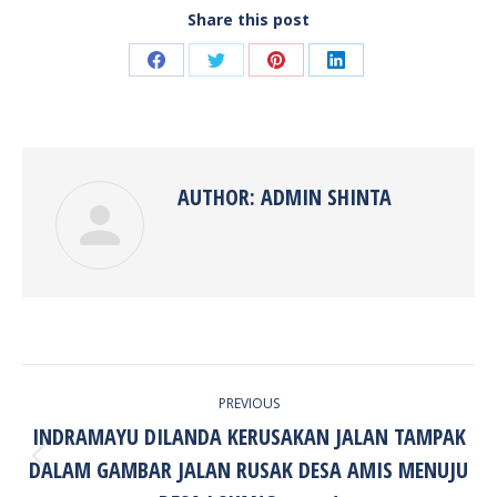
Share this post
Share
Share
Share
Share
on
on
on
on
Facebook
Twitter
Pinterest
LinkedIn
AUTHOR:
ADMIN SHINTA
POST
PREVIOUS
NAVIGATION
INDRAMAYU DILANDA KERUSAKAN JALAN TAMPAK
DALAM GAMBAR JALAN RUSAK DESA AMIS MENUJU
Previous
post: