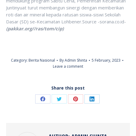
mendukung program Sabtu Ceria, Pemerintah Kecamatan
Juntinyuat turut membangun sinergi dengan memberikan
roti dan air mineral kepada ratusan siswa-siswi Sekolah
Dasar (SD) se-Kecamatan Lohbener.Source -sorana.co.id-
(pakkar.org//ras/tom/cip)
Category:
Berita Nasional
By
Admin Shinta
5 February, 2023
Leave a comment
Share this post
Share
Share
Share
Share
on
on
on
on
Facebook
Twitter
Pinterest
LinkedIn