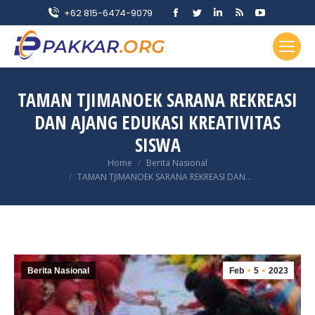
Facebook
Twitter
Linkedin
Rss
YouTube
+62 815-6474-9079
page
page
page
page
page
opens
opens
opens
opens
opens
in
in
in
in
in
new
new
new
new
new
TAMAN TJIMANOEK SARANA REKREASI
window
window
window
window
window
DAN AJANG EDUKASI KREATIVITAS
SISWA
You are here:
Home
Berita Nasional
TAMAN TJIMANOEK SARANA REKREASI DAN…
Berita Nasional
Feb
5
2023