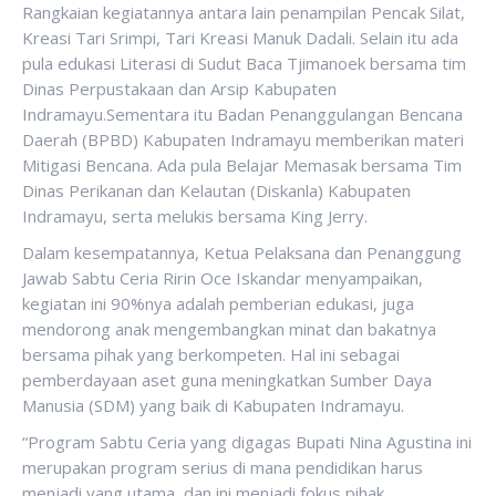
Rangkaian kegiatannya antara lain penampilan Pencak Silat,
Kreasi Tari Srimpi, Tari Kreasi Manuk Dadali. Selain itu ada
pula edukasi Literasi di Sudut Baca Tjimanoek bersama tim
Dinas Perpustakaan dan Arsip Kabupaten
Indramayu.Sementara itu Badan Penanggulangan Bencana
Daerah (BPBD) Kabupaten Indramayu memberikan materi
Mitigasi Bencana. Ada pula Belajar Memasak bersama Tim
Dinas Perikanan dan Kelautan (Diskanla) Kabupaten
Indramayu, serta melukis bersama King Jerry.
Dalam kesempatannya, Ketua Pelaksana dan Penanggung
Jawab Sabtu Ceria Ririn Oce Iskandar menyampaikan,
kegiatan ini 90%nya adalah pemberian edukasi, juga
mendorong anak mengembangkan minat dan bakatnya
bersama pihak yang berkompeten. Hal ini sebagai
pemberdayaan aset guna meningkatkan Sumber Daya
Manusia (SDM) yang baik di Kabupaten Indramayu.
“Program Sabtu Ceria yang digagas Bupati Nina Agustina ini
merupakan program serius di mana pendidikan harus
menjadi yang utama, dan ini menjadi fokus pihak