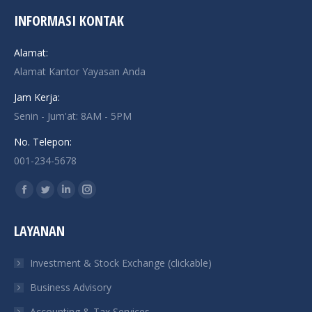
INFORMASI KONTAK
Alamat:
Alamat Kantor Yayasan Anda
Jam Kerja:
Senin - Jum'at: 8AM - 5PM
No. Telepon:
001-234-5678
Find us on:
Facebook
Twitter
Linkedin
Instagram
page
page
page
page
LAYANAN
opens
opens
opens
opens
in
in
in
in
Investment & Stock Exchange (clickable)
new
new
new
new
Business Advisory
window
window
window
window
Accounting & Tax Services