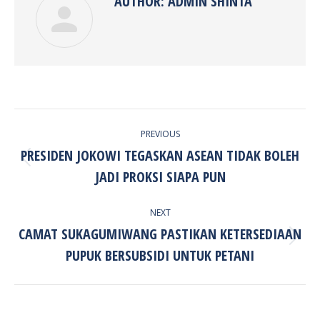
AUTHOR:
ADMIN SHINTA
POST
PREVIOUS
NAVIGATION
PRESIDEN JOKOWI TEGASKAN ASEAN TIDAK BOLEH
Previous
JADI PROKSI SIAPA PUN
post:
NEXT
CAMAT SUKAGUMIWANG PASTIKAN KETERSEDIAAN
Next
PUPUK BERSUBSIDI UNTUK PETANI
post: