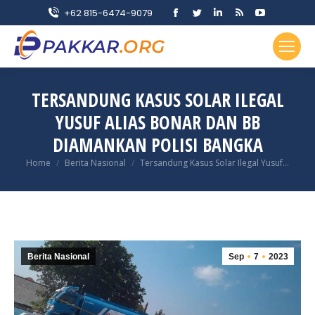
Facebook
Twitter
Linkedin
Rss
YouTube
+62 815-6474-9079
page
page
page
page
page
opens
opens
opens
opens
opens
in
in
in
in
in
new
new
new
new
new
TERSANDUNG KASUS SOLAR ILEGAL
window
window
window
window
window
YUSUF ALIAS BONAR DAN BB
DIAMANKAN POLISI BANGKA
You are here:
Home
Berita Nasional
Tersandung Kasus Solar Ilegal Yusuf…
Berita Nasional
Sep
7
2023