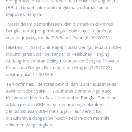
mengatakan Yusuf alias Bonar dan berikut barang bukti
(BB) berupa 4 unit mobil tangki masih diamankan di
Mapolres Bangka.
“Masih dalam pemerikasaan, dan diamankan di Polres
Bangka, untuk pengembangan lebih lanjut,” ujar Rene
kepada jejaring media PJS Babel, Rabu (6/09/2023).
Diketahui 1 (Satu) Unit Kapal Norhla dengan Muatan BBM
Industri Jenis Solar bersandar di Pelabuhan Tanjung
Gudang Kecamatan Belinyu Kabupaten Bangka, Provinsi
Kepulauan Bangka Belitung, pada Minggu (3/9/2023)
sekitar pukul 17.00 WIB.
Terkonfirmasi, identitas pemilik dari BBM Industri jenis
solar tersebut yakni H Yusuf alias Bonar warga Kace
Kecamatan Mendo Barat Kabupaten Bangka. Dan Yusuf
adalah pemain BBM yang menampung solar ilegal,
pendistribusian BBM melalui jalur laut sering kali
dilakukannya dengan berkedok seolah-olah memiliki
dokumen yang lengkap.