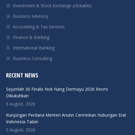
in
in
in
in
Investment & Stock Exchange (clickable)
new
new
new
new
Business Advisory
window
window
window
window
Accounting & Tax Services
Finance & Banking
International Banking
Business Consulting
RECENT NEWS
Sejumlah 30 Finalis Nok Nang Dermayu 2026 Resmi
Dikukuhkan
6 August, 2026
Kunjungan Perdana Menteri Anutin Cerminkan Hubungan Erat
Indonesia-Tailan
5 August, 2026