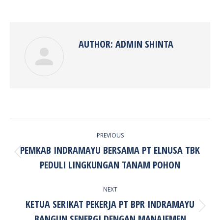
on
on
on
on
Facebook
Twitter
Pinterest
LinkedIn
AUTHOR:
ADMIN SHINTA
POST
PREVIOUS
NAVIGATION
PEMKAB INDRAMAYU BERSAMA PT ELNUSA TBK
Previous
PEDULI LINGKUNGAN TANAM POHON
post:
NEXT
KETUA SERIKAT PEKERJA PT BPR INDRAMAYU
Next
BANGUN SENERGI DENGAN MANAJEMEN