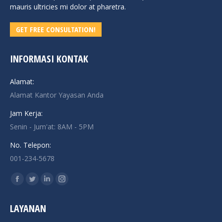
mauris ultricies mi dolor at pharetra.
GET FREE CONSULTATION!
INFORMASI KONTAK
Alamat:
Alamat Kantor Yayasan Anda
Jam Kerja:
Senin - Jum'at: 8AM - 5PM
No. Telepon:
001-234-5678
Find us on:
Facebook
Twitter
Linkedin
Instagram
page
page
page
page
LAYANAN
opens
opens
opens
opens