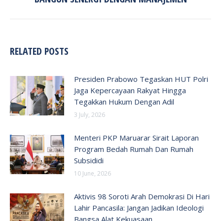
post:
RELATED POSTS
Presiden Prabowo Tegaskan HUT Polri
Jaga Kepercayaan Rakyat Hingga
Tegakkan Hukum Dengan Adil
3 July, 2026
Menteri PKP Maruarar Sirait Laporan
Program Bedah Rumah Dan Rumah
Subsididi
10 June, 2026
Aktivis 98 Soroti Arah Demokrasi Di Hari
Lahir Pancasila: Jangan Jadikan Ideologi
Bangsa Alat Kekuasaan