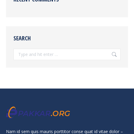
SEARCH
Search:
Nam id sem quis mauris porttitor conse quat id vitae dolor –