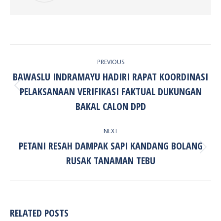
POST
PREVIOUS
NAVIGATION
BAWASLU INDRAMAYU HADIRI RAPAT KOORDINASI
PELAKSANAAN VERIFIKASI FAKTUAL DUKUNGAN
Previous
post:
BAKAL CALON DPD
NEXT
PETANI RESAH DAMPAK SAPI KANDANG BOLANG
Next
RUSAK TANAMAN TEBU
post:
RELATED POSTS