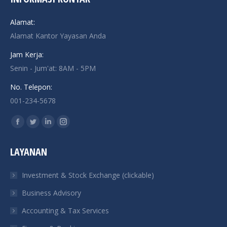
Alamat:
Alamat Kantor Yayasan Anda
Jam Kerja:
Senin - Jum'at: 8AM - 5PM
No. Telepon:
001-234-5678
Find us on:
Facebook
Twitter
Linkedin
Instagram
page
page
page
page
LAYANAN
opens
opens
opens
opens
in
in
in
in
Investment & Stock Exchange (clickable)
new
new
new
new
Business Advisory
window
window
window
window
Accounting & Tax Services