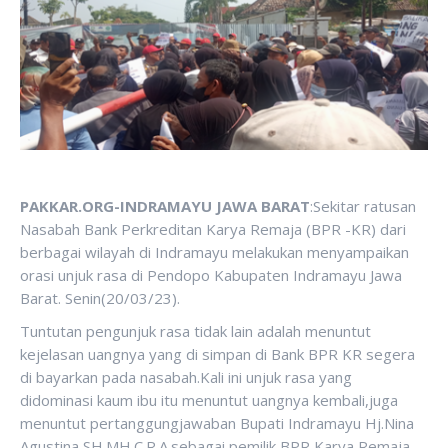
PAKKAR.ORG-INDRAMAYU JAWA BARAT
:Sekitar ratusan
Nasabah Bank Perkreditan Karya Remaja (BPR -KR) dari
berbagai wilayah di Indramayu melakukan menyampaikan
orasi unjuk rasa di Pendopo Kabupaten Indramayu Jawa
Barat. Senin(20/03/23).
Tuntutan pengunjuk rasa tidak lain adalah menuntut
kejelasan uangnya yang di simpan di Bank BPR KR segera
di bayarkan pada nasabah.Kali ini unjuk rasa yang
didominasi kaum ibu itu menuntut uangnya kembali,juga
menuntut pertanggungjawaban Bupati Indramayu Hj.Nina
Agustina SH.MH.C.R.A.sebagai pemilik BPR Karya Remaja