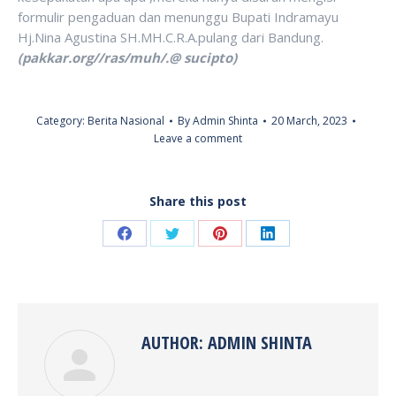
formulir pengaduan dan menunggu Bupati Indramayu
Hj.Nina Agustina SH.MH.C.R.A.pulang dari Bandung.
(pakkar.org//ras/muh/.@ sucipto)
Category:
Berita Nasional
By
Admin Shinta
20 March, 2023
Leave a comment
Share this post
Share
Share
Share
Share
on
on
on
on
Facebook
Twitter
Pinterest
LinkedIn
AUTHOR:
ADMIN SHINTA