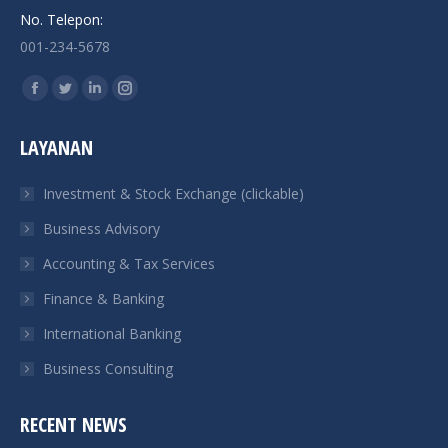
No. Telepon:
001-234-5678
Find us on:
Facebook
Twitter
Linkedin
Instagram
page
page
page
page
LAYANAN
opens
opens
opens
opens
in
in
in
in
Investment & Stock Exchange (clickable)
new
new
new
new
Business Advisory
window
window
window
window
Accounting & Tax Services
Finance & Banking
International Banking
Business Consulting
RECENT NEWS