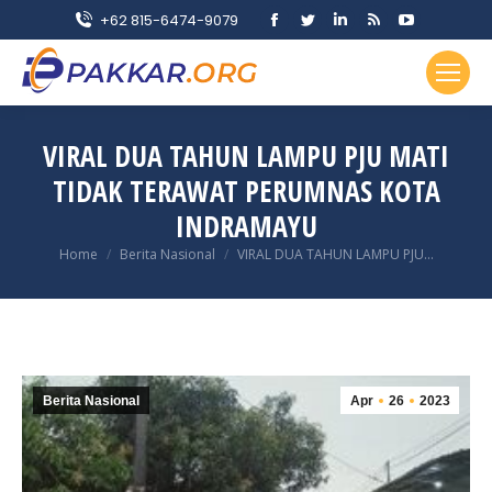
Facebook
Twitter
Linkedin
Rss
YouTube
+62 815-6474-9079
page
page
page
page
page
opens
opens
opens
opens
opens
in
in
in
in
in
new
new
new
new
new
VIRAL DUA TAHUN LAMPU PJU MATI
window
window
window
window
window
TIDAK TERAWAT PERUMNAS KOTA
INDRAMAYU
You are here:
Home
Berita Nasional
VIRAL DUA TAHUN LAMPU PJU…
Berita Nasional
Apr
26
2023