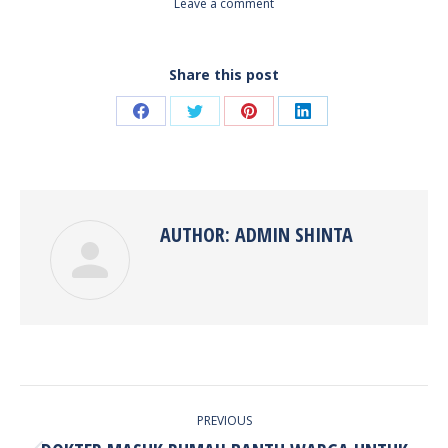
Leave a comment
Share this post
Share
Share
Share
Share
on
on
on
on
Facebook
Twitter
Pinterest
LinkedIn
AUTHOR:
ADMIN SHINTA
POST
PREVIOUS
NAVIGATION