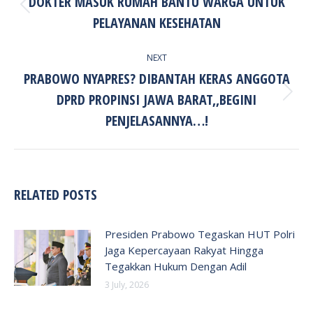
DOKTER MASUK RUMAH BANTU WARGA UNTUK
Previous
PELAYANAN KESEHATAN
post:
NEXT
PRABOWO NYAPRES? DIBANTAH KERAS ANGGOTA
DPRD PROPINSI JAWA BARAT,,BEGINI
Next
post:
PENJELASANNYA…!
RELATED POSTS
Presiden Prabowo Tegaskan HUT Polri
Jaga Kepercayaan Rakyat Hingga
Tegakkan Hukum Dengan Adil
3 July, 2026