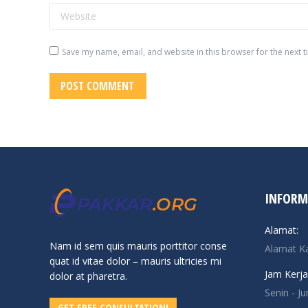
Website
Save my name, email, and website in this browser for the next 
POST COMMENT
INFORM
Alamat:
Nam id sem quis mauris porttitor conse
Alamat K
quat id vitae dolor – mauris ultricies mi
Jam Kerja
dolor at pharetra.
Senin - J
GET FREE CONSULTATION!