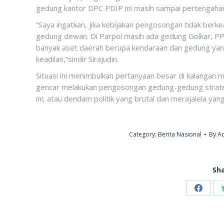
gedung kantor DPC PDIP ini masih sampai pertengaha
“Saya ingatkan, jika kebijakan pengosongan tidak berke
gedung dewan. Di Parpol masih ada gedung Golkar, P
banyak aset daerah berupa kendaraan dan gedung yang 
keadilan,”sindir Sirajudin.
Situasi ini menimbulkan pertanyaan besar di kalanga
gencar melakukan pengosongan gedung-gedung strategis
ini, atau dendam politik yang brutal dan merajalela ya
Category:
Berita Nasional
By
Ad
Sha
Share
on