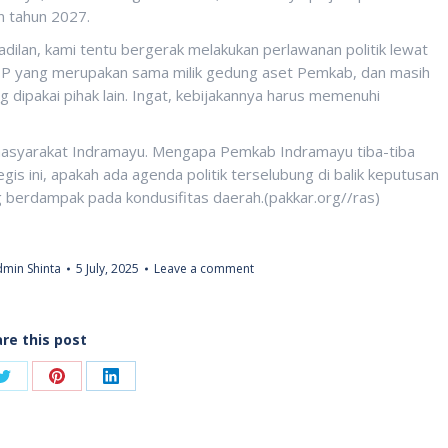
n tahun 2027.
adilan, kami tentu bergerak melakukan perlawanan politik lewat
PP yang merupakan sama milik gedung aset Pemkab, dan masih
dipakai pihak lain. Ingat, kebijakannya harus memenuhi
n masyarakat Indramayu. Mengapa Pemkab Indramayu tiba-tiba
 ini, apakah ada agenda politik terselubung di balik keputusan
ng berdampak pada kondusifitas daerah.(pakkar.org//ras)
min Shinta
5 July, 2025
Leave a comment
re this post
Share
Share
Share
on
on
on