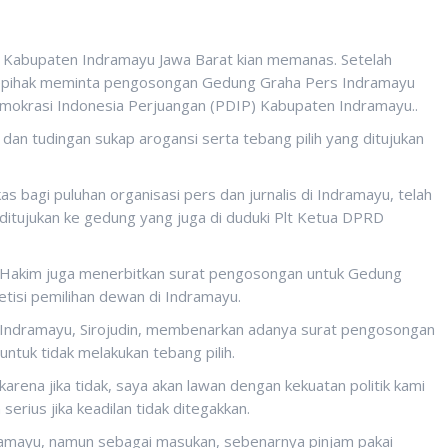
Kabupaten Indramayu Jawa Barat kian memanas. Setelah
epihak meminta pengosongan Gedung Graha Pers Indramayu
i Demokrasi Indonesia Perjuangan (PDIP) Kabupaten Indramayu..
an tudingan sukap arogansi serta tebang pilih yang ditujukan
agi puluhan organisasi pers dan jurnalis di Indramayu, telah
 ditujukan ke gedung yang juga di duduki Plt Ketua DPRD
y Hakim juga menerbitkan surat pengosongan untuk Gedung
tisi pemilihan dewan di Indramayu.
 Indramayu, Sirojudin, membenarkan adanya surat pengosongan
ntuk tidak melakukan tebang pilih.
, karena jika tidak, saya akan lawan dengan kekuatan politik kami
erius jika keadilan tidak ditegakkan.
amayu, namun sebagai masukan, sebenarnya pinjam pakai