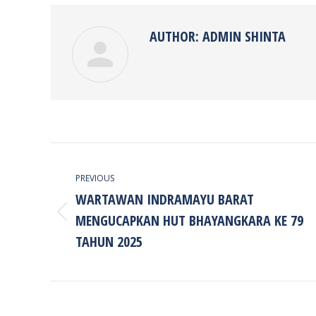
Faceb
AUTHOR:
ADMIN SHINTA
POST
NAVIGATION
PREVIOUS
WARTAWAN INDRAMAYU BARAT
MENGUCAPKAN HUT BHAYANGKARA KE 79
Previous
post:
TAHUN 2025