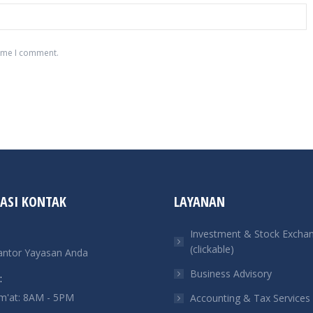
time I comment.
ASI KONTAK
LAYANAN
Investment & Stock Excha
(clickable)
antor Yayasan Anda
Business Advisory
:
um'at: 8AM - 5PM
Accounting & Tax Services