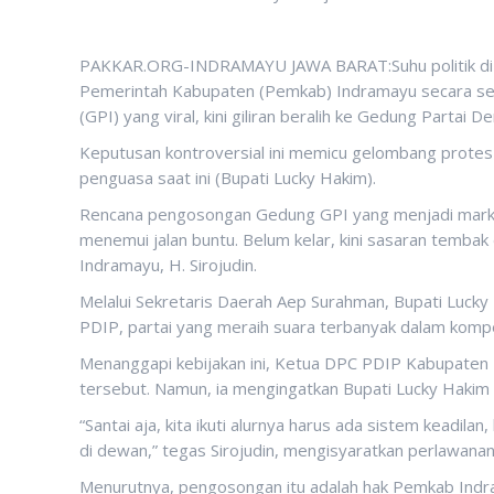
PAKKAR.ORG-INDRAMAYU JAWA BARAT:Suhu politik di 
Pemerintah Kabupaten (Pemkab) Indramayu secara s
(GPI) yang viral, kini giliran beralih ke Gedung Parta
Keputusan kontroversial ini memicu gelombang protes d
penguasa saat ini (Bupati Lucky Hakim).
Rencana pengosongan Gedung GPI yang menjadi markas b
menemui jalan buntu. Belum kelar, kini sasaran tembak
Indramayu, H. Sirojudin.
Melalui Sekretaris Daerah Aep Surahman, Bupati Luck
PDIP, partai yang meraih suara terbanyak dalam kompe
Menanggapi kebijakan ini, Ketua DPC PDIP Kabupaten
tersebut. Namun, ia mengingatkan Bupati Lucky Hakim u
“Santai aja, kita ikuti alurnya harus ada sistem keadilan
di dewan,” tegas Sirojudin, mengisyaratkan perlawanan s
Menurutnya, pengosongan itu adalah hak Pemkab Indr