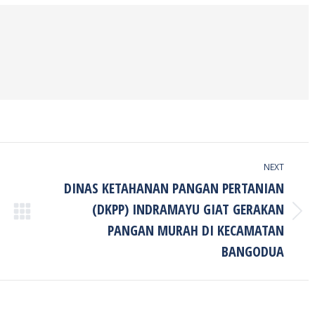
ook
Twitter
Pinterest
LinkedIn
NEXT
DINAS KETAHANAN PANGAN PERTANIAN
(DKPP) INDRAMAYU GIAT GERAKAN
Next
PANGAN MURAH DI KECAMATAN
post:
BANGODUA