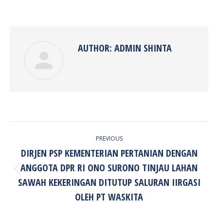
on
on
on
on
Facebook
Twitter
Pinterest
LinkedIn
AUTHOR:
ADMIN SHINTA
POST
PREVIOUS
NAVIGATION
DIRJEN PSP KEMENTERIAN PERTANIAN DENGAN
ANGGOTA DPR RI ONO SURONO TINJAU LAHAN
Previous
SAWAH KEKERINGAN DITUTUP SALURAN IIRGASI
post:
OLEH PT WASKITA