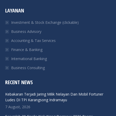
page
page
page
page
LAYANAN
opens
opens
opens
opens
in
in
in
in
Investment & Stock Exchange (clickable)
new
new
new
new
Business Advisory
window
window
window
window
Accounting & Tax Services
Finance & Banking
International Banking
Business Consulting
RECENT NEWS
Kebakaran Terjadi Jaring Milik Nelayan Dan Mobil Fortuner
Ludes DI TPI Karangsong Indramayu
7 August, 2026