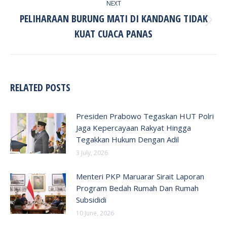
NEXT
PELIHARAAN BURUNG MATI DI KANDANG TIDAK
Next
KUAT CUACA PANAS
post:
RELATED POSTS
Presiden Prabowo Tegaskan HUT Polri
Jaga Kepercayaan Rakyat Hingga
Tegakkan Hukum Dengan Adil
3 July, 2026
Menteri PKP Maruarar Sirait Laporan
Program Bedah Rumah Dan Rumah
Subsididi
10 June, 2026