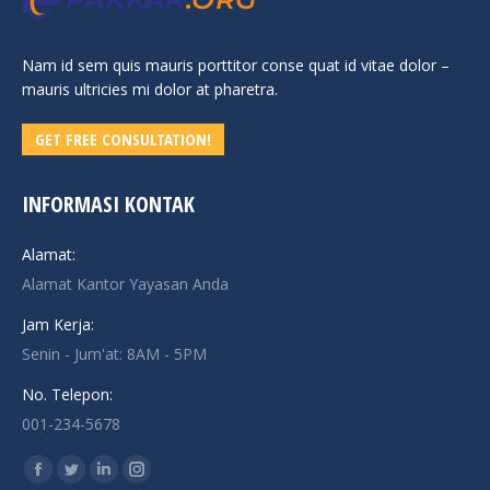
Nam id sem quis mauris porttitor conse quat id vitae dolor –
mauris ultricies mi dolor at pharetra.
GET FREE CONSULTATION!
INFORMASI KONTAK
Alamat:
Alamat Kantor Yayasan Anda
Jam Kerja:
Senin - Jum'at: 8AM - 5PM
No. Telepon:
001-234-5678
Find us on:
Facebook
Twitter
Linkedin
Instagram