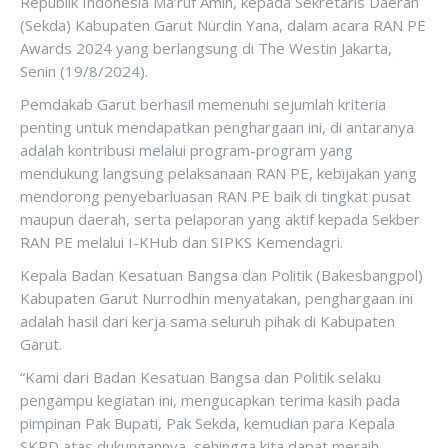
Republik Indonesia Ma’ruf Amin, kepada Sekretaris Daerah
(Sekda) Kabupaten Garut Nurdin Yana, dalam acara RAN PE
Awards 2024 yang berlangsung di The Westin Jakarta,
Senin (19/8/2024).
Pemdakab Garut berhasil memenuhi sejumlah kriteria
penting untuk mendapatkan penghargaan ini, di antaranya
adalah kontribusi melalui program-program yang
mendukung langsung pelaksanaan RAN PE, kebijakan yang
mendorong penyebarluasan RAN PE baik di tingkat pusat
maupun daerah, serta pelaporan yang aktif kepada Sekber
RAN PE melalui I-KHub dan SIPKS Kemendagri.
Kepala Badan Kesatuan Bangsa dan Politik (Bakesbangpol)
Kabupaten Garut Nurrodhin menyatakan, penghargaan ini
adalah hasil dari kerja sama seluruh pihak di Kabupaten
Garut.
“Kami dari Badan Kesatuan Bangsa dan Politik selaku
pengampu kegiatan ini, mengucapkan terima kasih pada
pimpinan Pak Bupati, Pak Sekda, kemudian para Kepala
SKPD atas dukungannya, sehingga kita dapat meraih