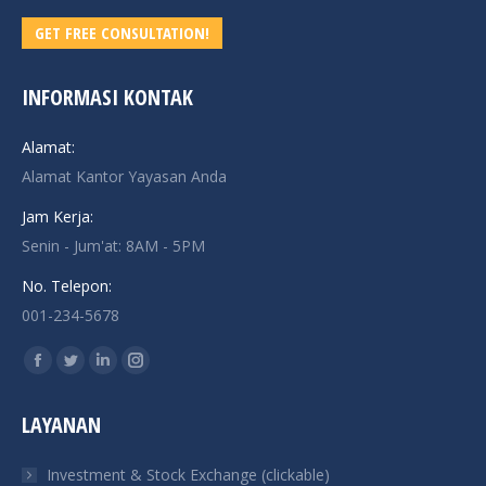
GET FREE CONSULTATION!
INFORMASI KONTAK
Alamat:
Alamat Kantor Yayasan Anda
Jam Kerja:
Senin - Jum'at: 8AM - 5PM
No. Telepon:
001-234-5678
Find us on:
Facebook
Twitter
Linkedin
Instagram
page
page
page
page
LAYANAN
opens
opens
opens
opens
in
in
in
in
Investment & Stock Exchange (clickable)
new
new
new
new