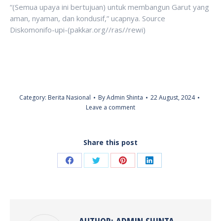
“(Semua upaya ini bertujuan) untuk membangun Garut yang
aman, nyaman, dan kondusif,” ucapnya. Source
Diskomonifo-upi-(pakkar.org//ras//rewi)
Category:
Berita Nasional
By
Admin Shinta
22 August, 2024
Leave a comment
Share this post
Share
Share
Share
Share
on
on
on
on
Facebook
Twitter
Pinterest
LinkedIn