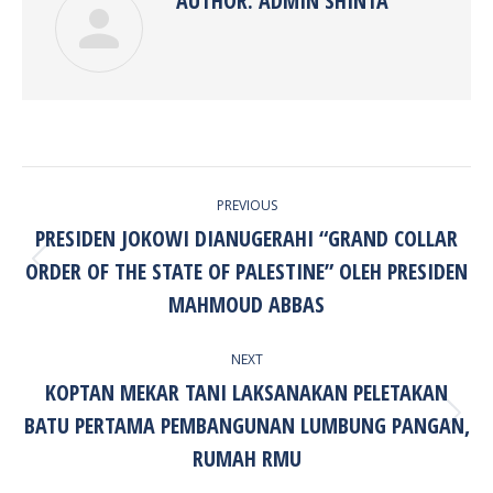
AUTHOR:
ADMIN SHINTA
POST
PREVIOUS
NAVIGATION
PRESIDEN JOKOWI DIANUGERAHI “GRAND COLLAR
ORDER OF THE STATE OF PALESTINE” OLEH PRESIDEN
Previous
post:
MAHMOUD ABBAS
NEXT
KOPTAN MEKAR TANI LAKSANAKAN PELETAKAN
BATU PERTAMA PEMBANGUNAN LUMBUNG PANGAN,
Next
post:
RUMAH RMU