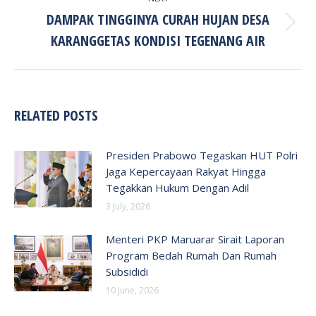
DAMPAK TINGGINYA CURAH HUJAN DESA
Next
KARANGGETAS KONDISI TEGENANG AIR
post:
RELATED POSTS
Presiden Prabowo Tegaskan HUT Polri
Jaga Kepercayaan Rakyat Hingga
Tegakkan Hukum Dengan Adil
3 July, 2026
Menteri PKP Maruarar Sirait Laporan
Program Bedah Rumah Dan Rumah
Subsididi
10 June, 2026