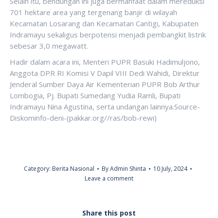
Selain itu, bendungan ini juga bermanfaat dalam mereduksi
701 hektare area yang tergenang banjir di wilayah
Kecamatan Losarang dan Kecamatan Cantigi, Kabupaten
Indramayu sekaligus berpotensi menjadi pembangkit listrik
sebesar 3,0 megawatt.
Hadir dalam acara ini, Menteri PUPR Basuki Hadimuljono,
Anggota DPR RI Komisi V Dapil VIII Dedi Wahidi, Direktur
Jenderal Sumber Daya Air Kementerian PUPR Bob Arthur
Lombogia, Pj. Bupati Sumedang Yudia Ramli, Bupati
Indramayu Nina Agustina, serta undangan lainnya.Source-
Diskominfo-deni-(pakkar.org//ras/bob-rewi)
Category:
Berita Nasional
By
Admin Shinta
10 July, 2024
Leave a comment
Share this post