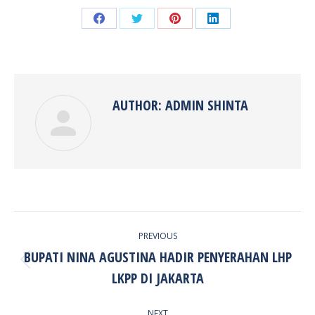
Share
Share
Share
Share
on
on
on
on
Facebook
Twitter
Pinterest
LinkedIn
AUTHOR:
ADMIN SHINTA
POST
PREVIOUS
NAVIGATION
BUPATI NINA AGUSTINA HADIR PENYERAHAN LHP
Previous
LKPP DI JAKARTA
post:
NEXT