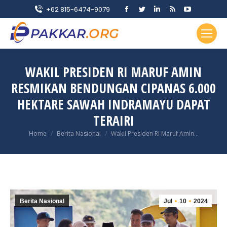
Facebook
Twitter
Linkedin
Rss
YouTube
+62 815-6474-9079
page
page
page
page
page
opens
opens
opens
opens
opens
in
in
in
in
in
new
new
new
new
new
WAKIL PRESIDEN RI MARUF AMIN
window
window
window
window
window
RESMIKAN BENDUNGAN CIPANAS 6.000
HEKTARE SAWAH INDRAMAYU DAPAT
TERAIRI
You are here:
Home
Berita Nasional
Wakil Presiden RI Maruf Amin…
Berita Nasional
Jul
10
2024