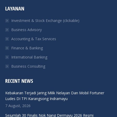
page
page
page
page
LAYANAN
opens
opens
opens
opens
in
in
in
in
Investment & Stock Exchange (clickable)
new
new
new
new
Business Advisory
window
window
window
window
Accounting & Tax Services
Finance & Banking
International Banking
Business Consulting
RECENT NEWS
Kebakaran Terjadi Jaring Milik Nelayan Dan Mobil Fortuner
Ludes DI TPI Karangsong Indramayu
7 August, 2026
Sejumlah 30 Finalis Nok Nang Dermayu 2026 Resmi