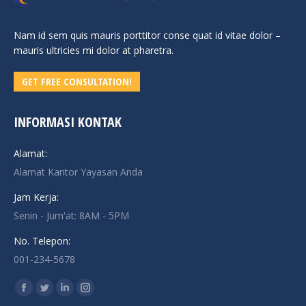
Nam id sem quis mauris porttitor conse quat id vitae dolor –
mauris ultricies mi dolor at pharetra.
GET FREE CONSULTATION!
INFORMASI KONTAK
Alamat:
Alamat Kantor Yayasan Anda
Jam Kerja:
Senin - Jum'at: 8AM - 5PM
No. Telepon:
001-234-5678
Find us on:
Facebook
Twitter
Linkedin
Instagram