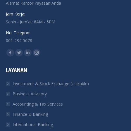
Alamat Kantor Yayasan Anda
Jam Kerja:
Senin - Jum'at: 8AM - 5PM
No. Telepon:
001-234-5678
Find us on:
Facebook
Twitter
Linkedin
Instagram
page
page
page
page
LAYANAN
opens
opens
opens
opens
in
in
in
in
Investment & Stock Exchange (clickable)
new
new
new
new
Business Advisory
window
window
window
window
Accounting & Tax Services
Finance & Banking
International Banking