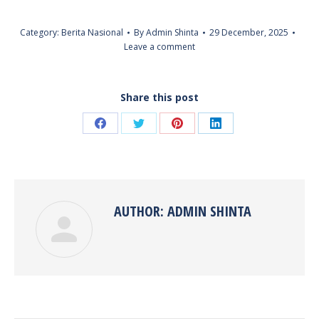
Category:
Berita Nasional
By
Admin Shinta
29 December, 2025
Leave a comment
Share this post
Share
Share
Share
Share
on
on
on
on
Facebook
Twitter
Pinterest
LinkedIn
AUTHOR:
ADMIN SHINTA