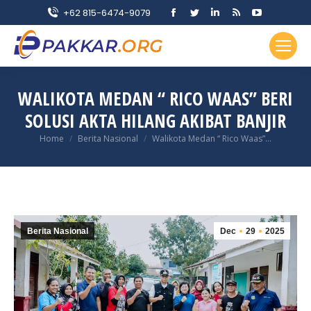
Facebook
Twitter
Linkedin
Rss
YouTube
+62 815-6474-9079
page
page
page
page
page
opens
opens
opens
opens
opens
in
in
in
in
in
new
new
new
new
new
WALIKOTA MEDAN “ RICO WAAS” BERI
window
window
window
window
window
SOLUSI AKTA HILANG AKIBAT BANJIR
You are here:
Home
Berita Nasional
Walikota Medan “ Rico Waas”…
Berita Nasional
Dec
29
2025