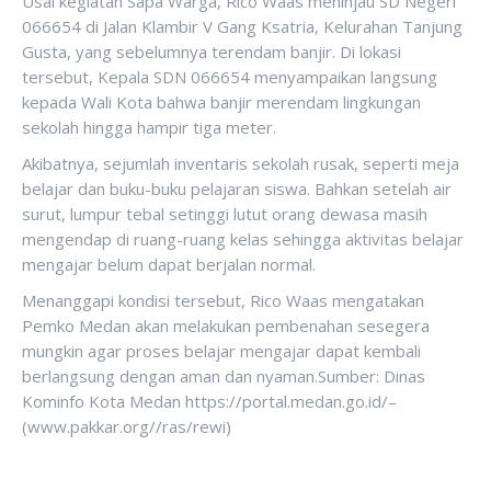
Usai kegiatan Sapa Warga, Rico Waas meninjau SD Negeri
066654 di Jalan Klambir V Gang Ksatria, Kelurahan Tanjung
Gusta, yang sebelumnya terendam banjir. Di lokasi
tersebut, Kepala SDN 066654 menyampaikan langsung
kepada Wali Kota bahwa banjir merendam lingkungan
sekolah hingga hampir tiga meter.
Akibatnya, sejumlah inventaris sekolah rusak, seperti meja
belajar dan buku-buku pelajaran siswa. Bahkan setelah air
surut, lumpur tebal setinggi lutut orang dewasa masih
mengendap di ruang-ruang kelas sehingga aktivitas belajar
mengajar belum dapat berjalan normal.
Menanggapi kondisi tersebut, Rico Waas mengatakan
Pemko Medan akan melakukan pembenahan sesegera
mungkin agar proses belajar mengajar dapat kembali
berlangsung dengan aman dan nyaman.Sumber: Dinas
Kominfo Kota Medan https://portal.medan.go.id/–
(www.pakkar.org//ras/rewi)