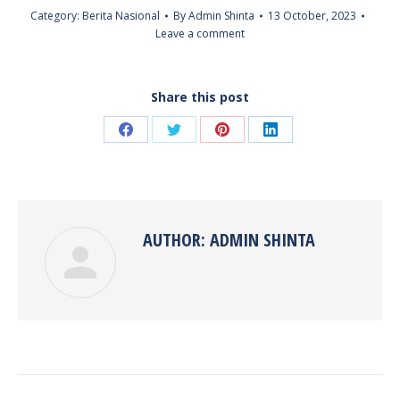
Category:
Berita Nasional
By
Admin Shinta
13 October, 2023
Leave a comment
Share this post
Share
Share
Share
Share
on
on
on
on
Facebook
Twitter
Pinterest
LinkedIn
AUTHOR:
ADMIN SHINTA
POST