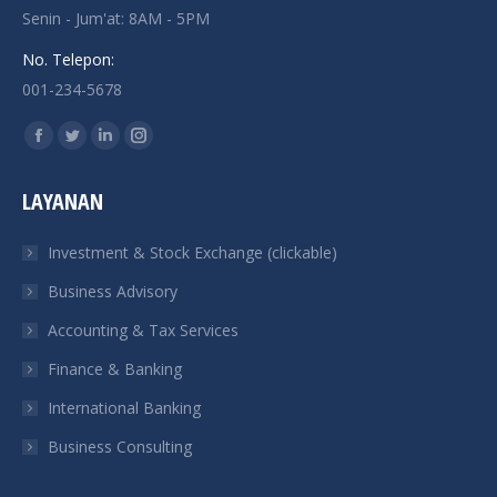
Senin - Jum'at: 8AM - 5PM
No. Telepon:
001-234-5678
Find us on:
Facebook
Twitter
Linkedin
Instagram
page
page
page
page
LAYANAN
opens
opens
opens
opens
in
in
in
in
Investment & Stock Exchange (clickable)
new
new
new
new
Business Advisory
window
window
window
window
Accounting & Tax Services
Finance & Banking
International Banking
Business Consulting