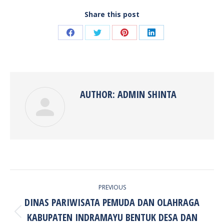
Share this post
Share
Share
Share
Share
on
on
on
on
Facebook
Twitter
Pinterest
LinkedIn
AUTHOR:
ADMIN SHINTA
POST
PREVIOUS
NAVIGATION
DINAS PARIWISATA PEMUDA DAN OLAHRAGA
KABUPATEN INDRAMAYU BENTUK DESA DAN
Previous