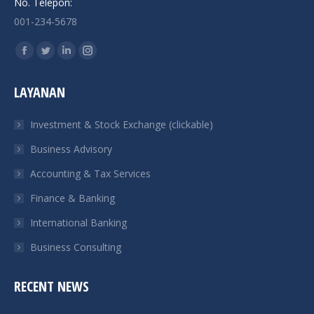
No. Telepon:
001-234-5678
Find us on:
Facebook
Twitter
Linkedin
Instagram
page
page
page
page
LAYANAN
opens
opens
opens
opens
in
in
in
in
Investment & Stock Exchange (clickable)
new
new
new
new
Business Advisory
window
window
window
window
Accounting & Tax Services
Finance & Banking
International Banking
Business Consulting
RECENT NEWS