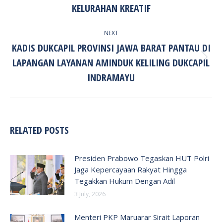
post:
KELURAHAN KREATIF
NEXT
KADIS DUKCAPIL PROVINSI JAWA BARAT PANTAU DI
LAPANGAN LAYANAN AMINDUK KELILING DUKCAPIL
Next
post:
INDRAMAYU
RELATED POSTS
Presiden Prabowo Tegaskan HUT Polri
Jaga Kepercayaan Rakyat Hingga
Tegakkan Hukum Dengan Adil
3 July, 2026
Menteri PKP Maruarar Sirait Laporan