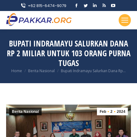
Facebook
Twitter
Linkedin
Rss
YouTube
+62 815-6474-9079
page
page
page
page
page
opens
opens
opens
opens
opens
in
in
in
in
in
new
new
new
new
new
BUPATI INDRAMAYU SALURKAN DANA
window
window
window
window
window
RP 2 MILIAR UNTUK 103 ORANG PURNA
TUGAS
You are here:
Home
Berita Nasional
Bupati Indramayu Salurkan Dana Rp…
Berita Nasional
Feb
2
2024