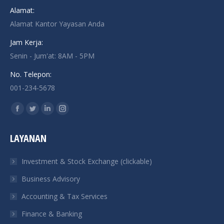
Alamat:
Alamat Kantor Yayasan Anda
Jam Kerja:
Senin - Jum'at: 8AM - 5PM
No. Telepon:
001-234-5678
Find us on:
Facebook
Twitter
Linkedin
Instagram
page
page
page
page
LAYANAN
opens
opens
opens
opens
in
in
in
in
Investment & Stock Exchange (clickable)
new
new
new
new
Business Advisory
window
window
window
window
Accounting & Tax Services
Finance & Banking