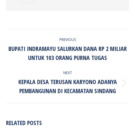
POST
PREVIOUS
NAVIGATION
BUPATI INDRAMAYU SALURKAN DANA RP 2 MILIAR
Previous
UNTUK 103 ORANG PURNA TUGAS
post:
NEXT
KEPALA DESA TERUSAN KARYONO ADANYA
Next
PEMBANGUNAN DI KECAMATAN SINDANG
post:
RELATED POSTS