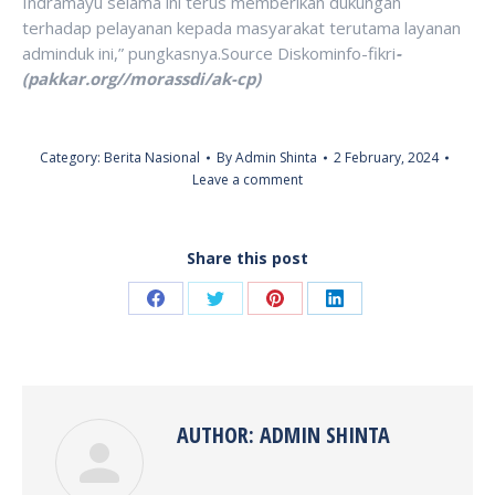
Indramayu selama ini terus memberikan dukungan
terhadap pelayanan kepada masyarakat terutama layanan
adminduk ini,” pungkasnya.Source Diskominfo-fikri
-
(pakkar.org//morassdi/ak-cp)
Category:
Berita Nasional
By
Admin Shinta
2 February, 2024
Leave a comment
Share this post
Share
Share
Share
Share
on
on
on
on
Facebook
Twitter
Pinterest
LinkedIn
AUTHOR:
ADMIN SHINTA