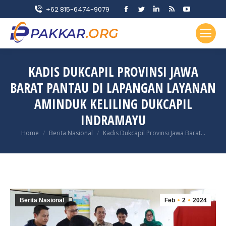
Facebook
Twitter
Linkedin
Rss
YouTube
+62 815-6474-9079
page
page
page
page
page
opens
opens
opens
opens
opens
in
in
in
in
in
new
new
new
new
new
KADIS DUKCAPIL PROVINSI JAWA
window
window
window
window
window
BARAT PANTAU DI LAPANGAN LAYANAN
AMINDUK KELILING DUKCAPIL
INDRAMAYU
You are here:
Home
Berita Nasional
Kadis Dukcapil Provinsi Jawa Barat…
Berita Nasional
Feb
2
2024