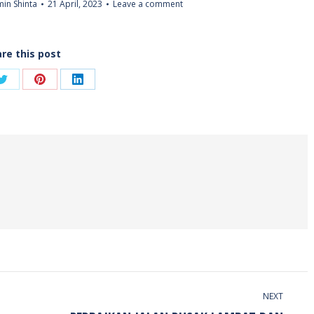
in Shinta
21 April, 2023
Leave a comment
re this post
Share
Share
Share
on
on
on
ook
Twitter
Pinterest
LinkedIn
NEXT