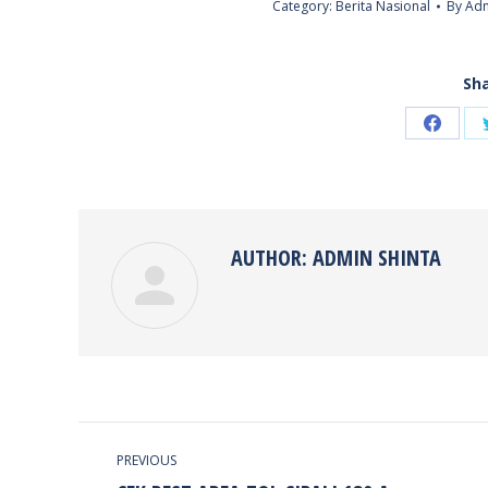
Category:
Berita Nasional
By
Adm
Sha
Share
on
Faceb
AUTHOR:
ADMIN SHINTA
POST
PREVIOUS
NAVIGATION