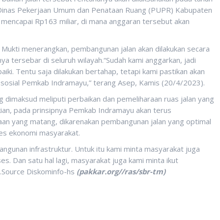
i Dinas Pekerjaan Umum dan Penataan Ruang (PUPR) Kabupaten
 mencapai Rp163 miliar, di mana anggaran tersebut akan
Mukti menerangkan, pembangunan jalan akan dilakukan secara
nya tersebar di seluruh wilayah.“Sudah kami anggarkan, jadi
iki. Tentu saja dilakukan bertahap, tetapi kami pastikan akan
a sosial Pemkab Indramayu,” terang Asep, Kamis (20/4/2023).
g dimaksud meliputi perbaikan dan pemeliharaan ruas jalan yang
n, pada prinsipnya Pemkab Indramayu akan terus
an yang matang, dikarenakan pembangunan jalan yang optimal
es ekonomi masyarakat.
gunan infrastruktur. Untuk itu kami minta masyarakat juga
 Dan satu hal lagi, masyarakat juga kami minta ikut
Source Diskominfo-hs
(pakkar.org//ras/sbr-tm)