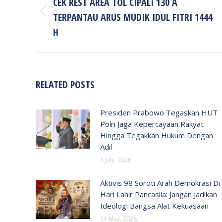
CEK REST AREA TOL CIPALI 130 A
TERPANTAU ARUS MUDIK IDUL FITRI 1444
Previous
post:
H
RELATED POSTS
Presiden Prabowo Tegaskan HUT
Polri Jaga Kepercayaan Rakyat
Hingga Tegakkan Hukum Dengan
Adil
3 July, 2026
Aktivis 98 Soroti Arah Demokrasi Di
Hari Lahir Pancasila: Jangan Jadikan
Ideologi Bangsa Alat Kekuasaan
31 May, 2026